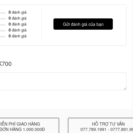
 MIC. Noise Gate, HPF/LPF.
0
đánh giá
0
đánh giá
3-Band PEQ.
0
đánh giá
Gửi đánh giá của bạn
0
đánh giá
5-Band PEQ, HPF/LPF, Input selecting and Mixing ratio,
0
đánh giá
z main frequency, 32-bit high speed DSP processor, 48KHz
K700
ace
ata is the last saved parameters.
 or unauthorized use of the device.
IỄN PHÍ GIAO HÀNG
HỖ TRỢ TƯ VẤN
ĐƠN HÀNG 1.000.000Đ
077.789.1991 - 0777.891.9