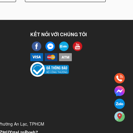
KẾT NỐI VỚI CHÚNG TÔI
 Phường An Lạc, TPHCM
/YZ9tUYztaLtnPvwh7