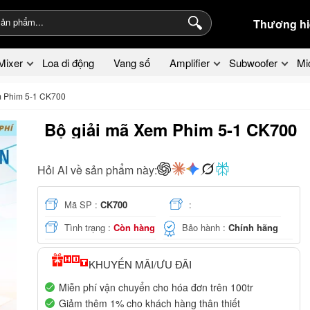
Thương hi
Mixer
Loa di động
Vang số
Amplifier
Subwoofer
Mi
m Phim 5-1 CK700
Bộ giải mã Xem Phim 5-1 CK700
Hỏi AI về sản phẩm này:
Mã SP :
CK700
:
Tình trạng :
Còn hàng
Bảo hành :
Chính hãng
KHUYẾN MÃI/ƯU ĐÃI
Miễn phí vận chuyển cho hóa đơn trên 100tr
Giảm thêm 1% cho khách hàng thân thiết