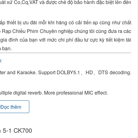
uất xứ Co,Cq,VAT và được chế độ bảo hành đặc biệt lên đến
 thiết bị ưu đãi mỗi khi hãng có cải tiến sp cũng như chất
ho Rạp Chiếu Phim Chuyên nghiệp chúng tôi cũng đưa ra các
gia đình của bạn với mức chi phí đầu tư cực kỳ tiết kiệm tài
a bạn.
:
eater and Karaoke. Support DOLBY5.1、HD、DTS decoding.
iple digital reverb. More professional MIC effect.
ptical and coaxial digital audio inputs.
Đọc thêm
 shows parameters in Chinese or English, 4-Way navigation
m 5-1 CK700
g sound effectively. 4 levels Feedback elimination.