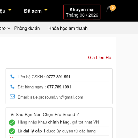
0
Khuyến mại
ệu
Đã xem
Tháng 08 / 2026
cro
Phòng dự án
Khóa học âm thanh
Giá Liên Hệ
Liên hệ CSKH :
0777 891 991
Đặt hàng ngay :
077.789.1991
Email: sale.prosound.vn@gmail.com
Vì Sao Bạn Nên Chọn Pro Sound ?
Hàng nhập khẩu
chính hãng
, giá tốt nhất VN
Là
đại lý cấp 1
được ủy quyền từ các hãng