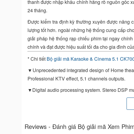
thanh được nhập khẩu chính hãng rõ nguồn gốc x
24 tháng.
Được kiểm tra định kỳ thường xuyên được nâng cấp
lượng tốt hơn. ngoài những hệ thống cung cấp c
giải pháp hệ thống rạp chiếu phim tại ngay chính 
chính và đạt được hiệu suất tối đa cho gia đình củ
* Chi tiết
Bộ giải mã Karaoke & Cinema 5.1 CK700
▼Unprecedented integrated design of Home th
Professional KTV effect, 5.1 channels outputs.
▼Digital audio processing system. Stereo DSP mult
▼3 in 1 out HDMI audio/video interfaces. Support o
▼2" LCD color screen with dynamic lights which
controller, easy and quick to operate.
Reviews - Đánh giá Bộ giải mã Xem Phi
▼Limiter function for MIC inputs can avoid crackin