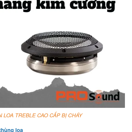
 LOA TREBLE CAO CẤP BỊ CHÁY
thùng loa