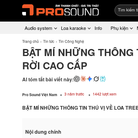
Audio system
Loa karaoke
Info
Phụ kiện
Trang chủ
Tin tức
Tin Công Nghệ
BẬT MÍ NHỮNG THÔNG T
RỜI CAO CẤP
AI tóm tắt bài viết này:
3 năm trước
1442 lượt xem
Pro Sound Việt Nam
BẬT MÍ NHỮNG THÔNG TIN THÚ VỊ VỀ LOA TRE
Nội dung chính