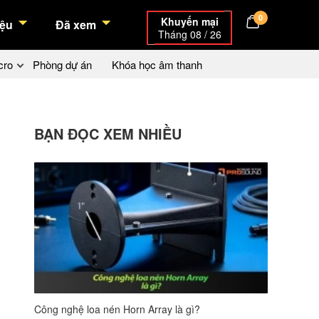
0
Khuyến mại
ệu
Đã xem
Tháng 08 / 26
cro
Phòng dự án
Khóa học âm thanh
BẠN ĐỌC XEM NHIỀU
Công nghệ loa nén Horn Array là gì?