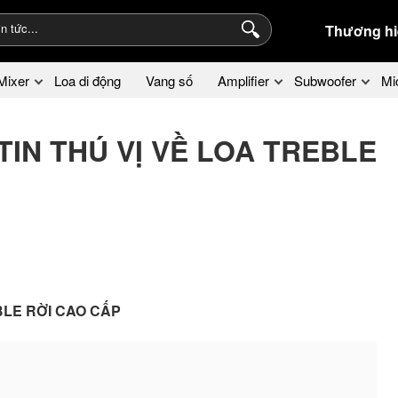
Thương hi
Mixer
Loa di động
Vang số
Amplifier
Subwoofer
Mi
IN THÚ VỊ VỀ LOA TREBLE
BLE RỜI CAO CẤP