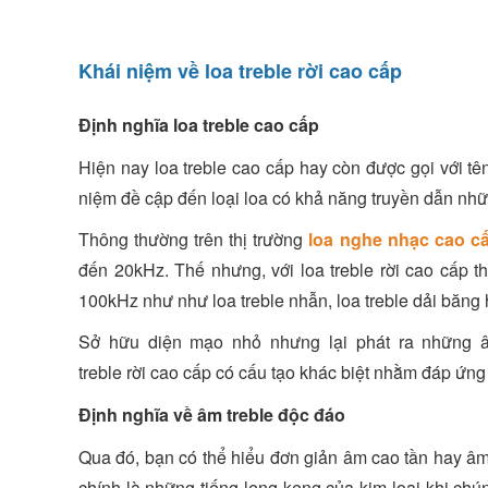
Khái niệm về loa treble rời cao cấp
Định nghĩa loa treble cao cấp
Hiện nay loa treble cao cấp hay còn được gọi với tê
niệm đề cập đến loại loa có khả năng truyền dẫn nh
Thông thường trên thị trường
loa nghe nhạc cao c
đến 20kHz. Thế nhưng, với loa treble rời cao cấp t
100kHz như như loa treble nhẫn, loa treble dải băng
Sở hữu diện mạo nhỏ nhưng lại phát ra những âm
treble rời cao cấp có cấu tạo khác biệt nhằm đáp ứng
Định nghĩa về âm treble độc đáo
Qua đó, bạn có thể hiểu đơn giản âm cao tần hay âm 
chính là những tiếng leng keng của kim loại khi ch