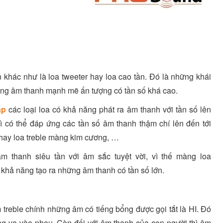
n khác như là loa tweeter hay loa cao tần. Đó là những khái
ững âm thanh mạnh mẽ ấn tượng có tần số khá cao.
ấp
các loại loa có khả năng phát ra âm thanh với tần số lên
hì có thể đáp ứng các tần số âm thanh thậm chí lên đến tới
 hay loa treble màng kim cương, …
 thanh siêu tần với âm sắc tuyệt vời, vì thế màng loa
 khả năng tạo ra những âm thanh có tần số lớn.
treble chính những âm có tiếng bổng được gọi tắt là HI. Đó
úng va vào nhau. Còn đối với âm thanh của con người thì âm