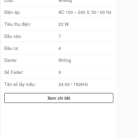
Điện áp:
AC 100 – 240 V, 50 / 60 Hz
Tiêu thụ điện:
22 W
Đầu vào:
7
Đầu ra:
4
Dante:
Không
Số Fader:
9
Tần số lấy mẫu:
24-bit / 192kHz
Xem chi tiết