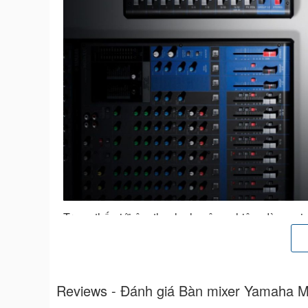
Trong thế giới âm thanh chuyên nghiệp, dòng mix
âm thanh mà còn là một công cụ đắc lực, giúp h
Được thiết kế với sự tinh tế và công nghệ tiên
Yamaha MG Series mang đến sự kết hợp giữa hiệu su
Reviews - Đánh giá Bàn mixer Yamaha