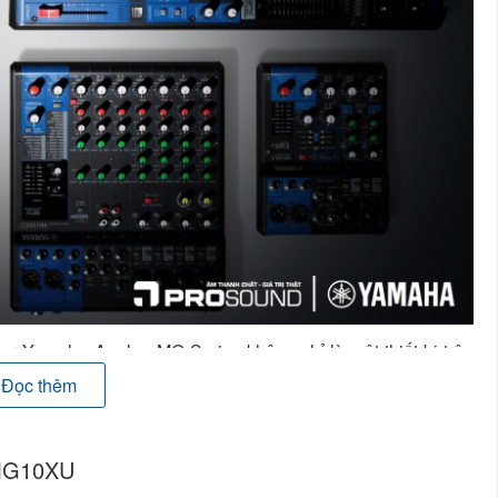
er Yamaha Analog MG Series không chỉ là một thiết bị trộn
iện thực hóa các ý tưởng âm nhạc một cách hoàn hảo nhất.
Đọc thêm
 tiến từ một trong những hãng âm thanh hàng đầu thế giới,
ất cao, tính linh hoạt và độ bền bỉ vượt trội.
 MG10XU