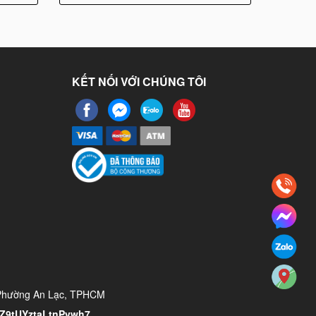
KẾT NỐI VỚI CHÚNG TÔI
 Phường An Lạc, TPHCM
/YZ9tUYztaLtnPvwh7