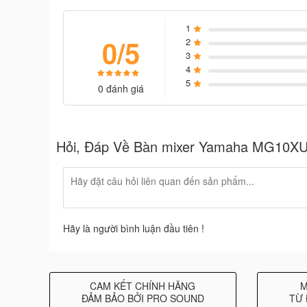
1
0/5
2
3
4
5
0 đánh giá
Hỏi, Đáp Về Bàn mixer Yamaha MG10X
Hãy là người bình luận đầu tiên !
CAM KẾT CHÍNH HÃNG
M
ĐẢM BẢO BỞI PRO SOUND
TỪ 