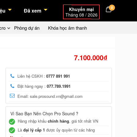
0
Khuyến mại
ệu
Đã xem
Tháng 08 / 2026
cro
Phòng dự án
Khóa học âm thanh
7.100.000₫
Liên hệ CSKH :
0777 891 991
Đặt hàng ngay :
077.789.1991
Email: sale.prosound.vn@gmail.com
Vì Sao Bạn Nên Chọn Pro Sound ?
Hàng nhập khẩu
chính hãng
, giá tốt nhất VN
Là
đại lý cấp 1
được ủy quyền từ các hãng