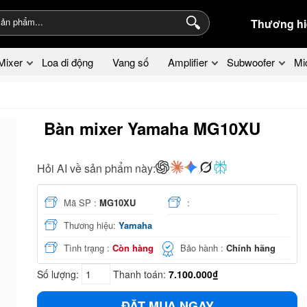
Thương hi
Mixer
Loa di động
Vang số
Amplifier
Subwoofer
Mi
Bàn mixer Yamaha MG10XU
Hỏi AI về sản phẩm này:
Mã SP :
MG10XU
:
Thương hiệu:
Yamaha
Tình trạng :
Còn hàng
Bảo hành :
Chính hãng
Số lượng:
Thanh toán:
7.100.000₫
ĐẶT MUA NGAY