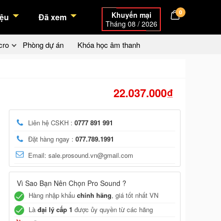
0
Khuyến mại
ệu
Đã xem
Tháng 08 / 2026
cro
Phòng dự án
Khóa học âm thanh
22.037.000₫
Liên hệ CSKH :
0777 891 991
Đặt hàng ngay :
077.789.1991
Email: sale.prosound.vn@gmail.com
Vì Sao Bạn Nên Chọn Pro Sound ?
Hàng nhập khẩu
chính hãng
, giá tốt nhất VN
Là
đại lý cấp 1
được ủy quyền từ các hãng