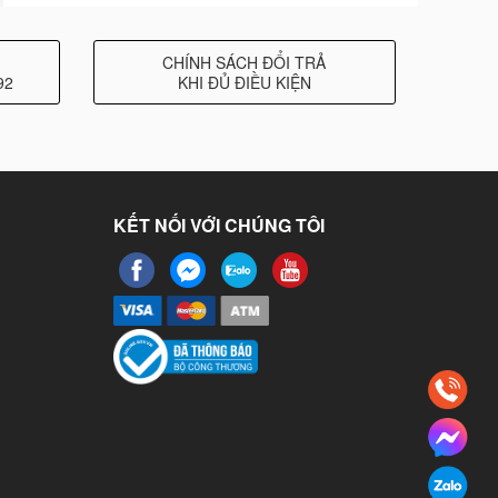
CHÍNH SÁCH ĐỔI TRẢ
92
KHI ĐỦ ĐIỀU KIỆN
KẾT NỐI VỚI CHÚNG TÔI