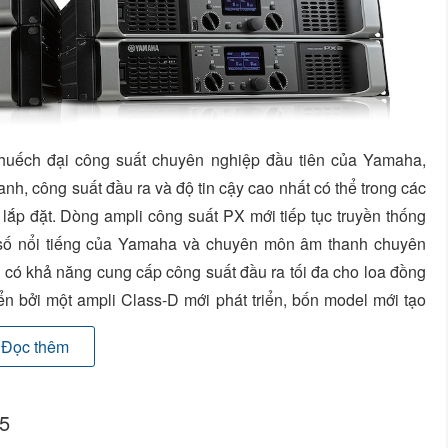
huếch đại công suất chuyên nghiệp đầu tiên của Yamaha,
h, công suất đầu ra và độ tin cậy cao nhất có thể trong các
ắp đặt. Dòng ampli công suất PX mới tiếp tục truyền thống
u số nổi tiếng của Yamaha và chuyên môn âm thanh chuyên
n, có khả năng cung cấp công suất đầu ra tối đa cho loa đồng
iển bởi một ampli Class-D mới phát triển, bốn model mới tạo
u môi trường tăng cường âm thanh và lắp đặt.
Đọc thêm
X5