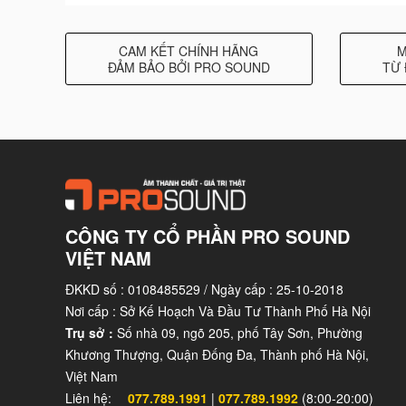
CAM KẾT CHÍNH HÃNG
M
ĐẢM BẢO BỞI PRO SOUND
TỪ 
Pro Sound - Trung Tâm Trải Nghiệm Âm Thanh Y
CÔNG TY CỔ PHẦN PRO SOUND
VIỆT NAM
ĐKKD số : 0108485529 / Ngày cấp : 25-10-2018
Nơi cấp : Sở Kế Hoạch Và Đầu Tư Thành Phố Hà Nội
Trụ sở :
Số nhà 09, ngõ 205, phố Tây Sơn, Phường
Khương Thượng, Quận Đống Đa, Thành phố Hà Nội,
Việt Nam
Liên hệ:
077.789.1991
|
077.789.1992
(8:00-20:00)