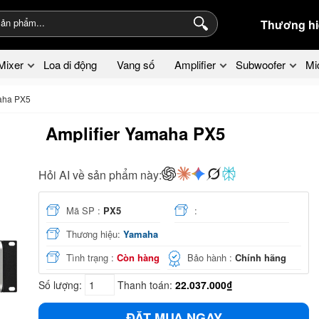
Thương hi
Mixer
Loa di động
Vang số
Amplifier
Subwoofer
Mi
maha PX5
Amplifier Yamaha PX5
Hỏi AI về sản phẩm này:
Mã SP :
PX5
:
Thương hiệu:
Yamaha
Tình trạng :
Còn hàng
Bảo hành :
Chính hãng
Số lượng:
Thanh toán:
22.037.000₫
ĐẶT MUA NGAY