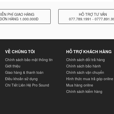
IỄN PHÍ GIAO HÀNG
HỖ TRỢ TƯ VẤN
ĐƠN HÀNG 1.000.000Đ
077.789.1991 - 0777.891.9
VỀ CHÚNG TÔI
HỖ TRỢ KHÁCH HÀNG
Chính sách bảo mật thông tin
Chính sách đổi trả hàng
amaha Việt Nam
Giới thiệu
Chính sách bảo hành
Giao hàng & thanh toán
Chính sách vận chuyển
Điều khoản sử dụng
Hình thức mua trả góp online
Chi Tiết Liên Hệ Pro Sound
Mua hàng online
Chính sách kiểm hàng