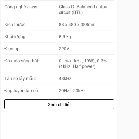
Công nghệ class:
Class D, Balanced output
circuit (BTL)
Kích thước:
88 x 480 x 388mm
Khối lượng:
6.9 kg
Điện áp:
220V
Độ méo sóng hài:
0.1% (1kHz, 10W), 0.3%
(1kHz, Half power)
Tần số lấy mẫu:
48kHz
Đáp tuyến tần số:
20Hz - 20kHz
Xem chi tiết