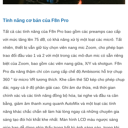
Tính năng cơ bản của F8n Pro
Tất cả các tính năng của F8n Pro bao gồm các preamps cao cấp
với mức tăng lên 75 dB, có khả năng xử lý một loạt các micrô. Tất
nhiên, thiết bị vẫn giữ tùy chọn viên nang mic Zoom, cho phép bạn
trao đổi đầu vào 1 và 2 với một trong các mô-đun mic có sẵn riêng
biệt của Zoom, bao gồm các viên nang giữa, X/Y và shotgun. F8n
Pro đa năng thậm chí còn cung cấp chế độ Ambisonic hỗ trợ chụp
360 ° từ micro VR tương thích. Khe cắm thẻ SD kép cho phép chụp
dài, ngay cả ở độ phân giải cao. Ghi âm dư thừa, mã thời gian
chính xác và các tính năng đồng bộ hóa, tai nghe và đầu ra cân
bằng, giảm âm thanh xung quanh AutoMix và một loạt các tính
năng khác chắc chắn sẽ làm hài lòng ngay cả những chuyên gia
sáng tạo đòi hỏi khắt khe nhất. Màn hình LCD màu ngược sáng
giúp bạn dễ dàng nhìn thấy trong bất kỳ ánh sáng nào, trong khi