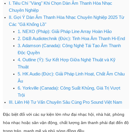
I. Tiêu Chí "Vàng" Khi Chọn Dàn Âm Thanh Hòa Nhạc
Chuyên Nghiệp
II. Gợi Ý Dàn Âm Thanh Hòa Nhạc Chuyên Nghiệp 2025 Từ
Các "Gã Khổng Lồ"
1. NEXO (Pháp): Giải Pháp Line Array Hoàn Hảo
2. D&B Audiotechnik (Đức): Tinh Hoa Âm Thanh Hi-End
3. Adamson (Canada): Công Nghệ Tái Tạo Âm Thanh
Độc Quyền
4. Outline (Ý): Sự Kết Hợp Giữa Nghệ Thuật và Kỹ
Thuật
5. HK Audio (Đức): Giải Pháp Linh Hoạt, Chất Âm Châu
Âu
6. Yorkville (Canada): Công Suất Khủng, Giá Trị Vượt
Trội
III. Liên Hệ Tư Vấn Chuyên Sâu Cùng Pro Sound Việt Nam
Đặc biệt đối với các sự kiện lớn như đại nhạc hội, nhà hát, phòng
hòa nhạc hoặc sân vận động, chất lượng âm thanh phải đạt đến độ
trong trẻo, mạnh mẽ và phủ sóng đồng đều.