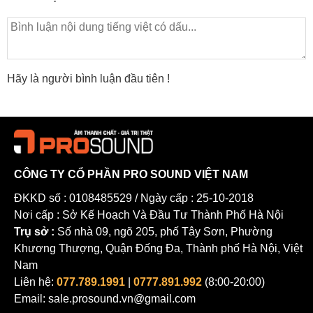
Chọn driver loa cần lưu ý gì?
19 giờ trước
Vì sao nên khảo sát phòng trước khi lắp dàn
karaoke
2 ngày trước
Bình luận bài viết
Hãy là người bình luận đầu tiên !