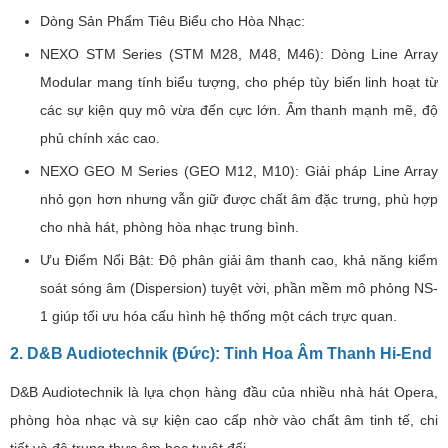
Dòng Sản Phẩm Tiêu Biểu cho Hòa Nhạc:
NEXO STM Series (STM M28, M48, M46): Dòng Line Array
Modular mang tính biểu tượng, cho phép tùy biến linh hoạt từ
các sự kiện quy mô vừa đến cực lớn. Âm thanh mạnh mẽ, độ
phủ chính xác cao.
NEXO GEO M Series (GEO M12, M10): Giải pháp Line Array
nhỏ gọn hơn nhưng vẫn giữ được chất âm đặc trưng, phù hợp
cho nhà hát, phòng hòa nhạc trung bình.
Ưu Điểm Nổi Bật: Độ phân giải âm thanh cao, khả năng kiểm
soát sóng âm (Dispersion) tuyệt vời, phần mềm mô phỏng NS-
1 giúp tối ưu hóa cấu hình hệ thống một cách trực quan.
2. D&B Audiotechnik (Đức): Tinh Hoa Âm Thanh Hi-End
D&B Audiotechnik là lựa chọn hàng đầu của nhiều nhà hát Opera,
phòng hòa nhạc và sự kiện cao cấp nhờ vào chất âm tinh tế, chi
tiết và độ trung thực âm học tuyệt đối.