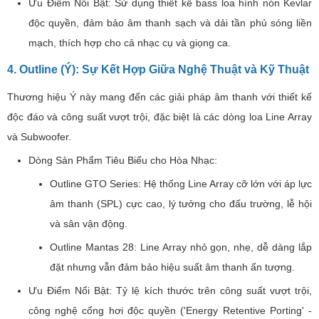
Ưu Điểm Nổi Bật: Sử dụng thiết kế bass loa hình nón Kevlar
độc quyền, đảm bảo âm thanh sạch và dải tần phủ sóng liền
mạch, thích hợp cho cả nhạc cụ và giọng ca.
4. Outline (Ý): Sự Kết Hợp Giữa Nghệ Thuật và Kỹ Thuật
Thương hiệu Ý này mang đến các giải pháp âm thanh với thiết kế
độc đáo và công suất vượt trội, đặc biệt là các dòng loa Line Array
và Subwoofer.
Dòng Sản Phẩm Tiêu Biểu cho Hòa Nhạc:
Outline GTO Series: Hệ thống Line Array cỡ lớn với áp lực
âm thanh (SPL) cực cao, lý tưởng cho đấu trường, lễ hội
và sân vận động.
Outline Mantas 28: Line Array nhỏ gọn, nhẹ, dễ dàng lắp
đặt nhưng vẫn đảm bảo hiệu suất âm thanh ấn tượng.
Ưu Điểm Nổi Bật: Tỷ lệ kích thước trên công suất vượt trội,
công nghệ cổng hơi độc quyền ('Energy Retentive Porting' -