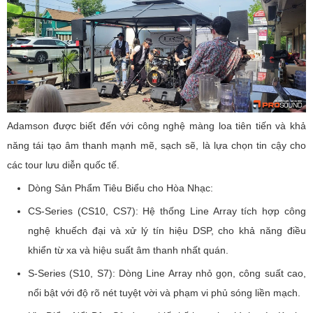
Adamson được biết đến với công nghệ màng loa tiên tiến và khả
năng tái tạo âm thanh mạnh mẽ, sạch sẽ, là lựa chọn tin cậy cho
các tour lưu diễn quốc tế.
Dòng Sản Phẩm Tiêu Biểu cho Hòa Nhạc:
CS-Series (CS10, CS7): Hệ thống Line Array tích hợp công
nghệ khuếch đại và xử lý tín hiệu DSP, cho khả năng điều
khiển từ xa và hiệu suất âm thanh nhất quán.
S-Series (S10, S7): Dòng Line Array nhỏ gọn, công suất cao,
nổi bật với độ rõ nét tuyệt vời và phạm vi phủ sóng liền mạch.