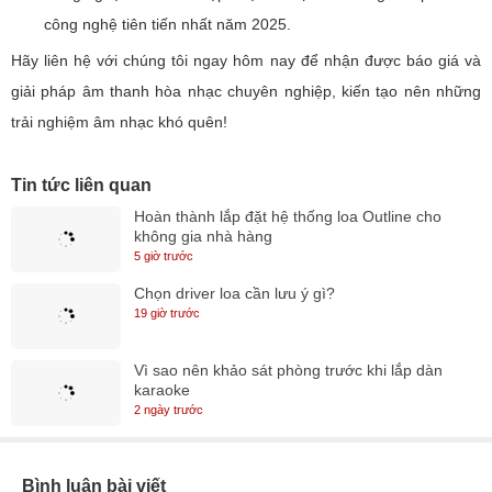
Chúng tôi cam kết:
Tư vấn giải pháp trọn gói: Từ thiết kế sơ đồ, mô phỏng âm học
3D, cung cấp thiết bị chính hãng, đến lắp đặt và hiệu chỉnh hệ
thống.
Giá trị đầu tư tối ưu: Cam kết mức giá tốt nhất, kèm theo chế
độ bảo hành và hậu mãi chuẩn hãng.
Công nghệ mới nhất: Cập nhật liên tục các dòng sản phẩm và
công nghệ tiên tiến nhất năm 2025.
Hãy liên hệ với chúng tôi ngay hôm nay để nhận được báo giá và
giải pháp âm thanh hòa nhạc chuyên nghiệp, kiến tạo nên những
trải nghiệm âm nhạc khó quên!
Tin tức liên quan
Hoàn thành lắp đặt hệ thống loa Outline cho
không gia nhà hàng
5 giờ trước