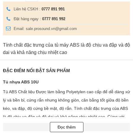
Liên hệ CSKH :
0777 891 991
Đặt hàng ngay :
0777 891 992
Email: sale.prosound.vn@gmail.com
Tính chất đặc trưng của tủ máy ABS là độ chịu va đập và độ
dai và khả năng chịu nhiệt cao
ĐẶC ĐIỂM NỔI BẬT SẢN PHẨM
Tủ nhựa ABS 10U
Tủ ABS Chất liệu Được làm bằng Polyetylen cao cấp để dễ dàng xử
lý và bền bỉ, cứng rắn nhưng không giòn, cân bằng tốt giữa độ bền
kéo, va đập, độ cứng bề mặt, độ rắn. Tính chất đặc trưng của ABS
là độ chịu va đập và độ dai và khả năng chịu nhiệt cao. Cùng với
khung nhôm định hình giúp cho các thiết bị âm thanh bên trong
Đọc thêm