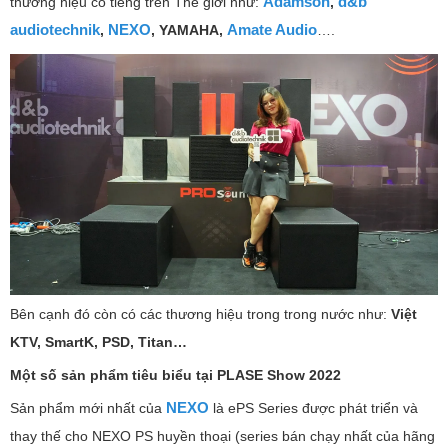
Adamson
d&b
thương hiệu có tiếng trên Thế giới như:
,
audiotechnik
NEXO
Amate Audio
,
, YAMAHA,
….
Bên cạnh đó còn có các thương hiệu trong trong nước như:
Việt
KTV, SmartK, PSD, Titan…
Một số sản phẩm tiêu biểu tại PLASE Show 2022
NEXO
Sản phẩm mới nhất của
là ePS Series được phát triển và
thay thế cho NEXO PS huyền thoại (series bán chạy nhất của hãng