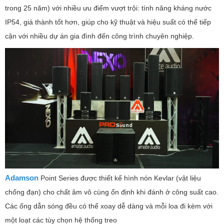
trong 25 năm) với nhiều ưu điểm vượt trội: tính năng kháng nước
IP54, giá thành tốt hơn, giúp cho kỹ thuật và hiệu suất có thể tiếp
cận với nhiều dự án gia đình đến công trình chuyên nghiệp.
Adamson
Point Series được thiết kế hình nón Kevlar (vật liệu
chống đạn) cho chất âm vô cùng ổn định khi đánh ở công suất cao.
Các ống dẫn sóng đều có thể xoay dễ dàng và mỗi loa đi kèm với
một loạt các tùy chọn hệ thống treo