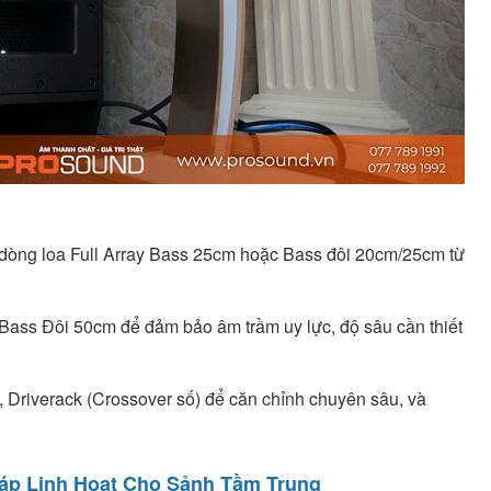
c dòng loa Full Array Bass 25cm hoặc Bass đôi 20cm/25cm từ
ass Đôi 50cm để đảm bảo âm trầm uy lực, độ sâu cần thiết
), Driverack (Crossover số) để căn chỉnh chuyên sâu, và
háp Linh Hoạt Cho Sảnh Tầm Trung