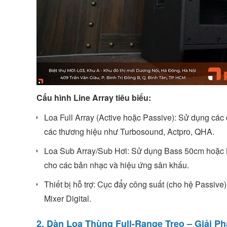
Cấu hình Line Array tiêu biểu:
Loa Full Array (Active hoặc Passive): Sử dụng cá
các thương hiệu như Turbosound, Actpro, QHA.
Loa Sub Array/Sub Hơi: Sử dụng Bass 50cm hoặc B
cho các bản nhạc và hiệu ứng sân khấu.
Thiết bị hỗ trợ: Cục đẩy công suất (cho hệ Passive
Mixer Digital.
2. Dàn Loa Thùng Full-Range Treo – Giải P