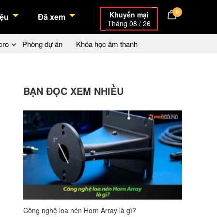
0
Khuyến mại
ệu
Đã xem
Tháng 08 / 26
cro
Phòng dự án
Khóa học âm thanh
BẠN ĐỌC XEM NHIỀU
Công nghệ loa nén Horn Array là gì?