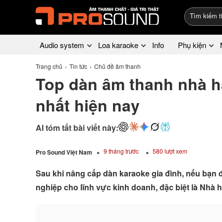
Audio system
Loa karaoke
Info
Phụ kiện
Trang chủ
Tin tức
Chủ đề âm thanh
Top dàn âm thanh nhà h
nhất hiện nay
AI tóm tắt bài viết này:
9 tháng trước
580 lượt xem
Pro Sound Việt Nam
Sau khi nâng cấp dàn karaoke gia đình, nếu bạn 
nghiệp cho lĩnh vực kinh doanh, đặc biệt là Nhà h