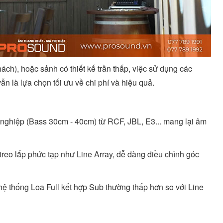
ách), hoặc sảnh có thiết kế trần thấp, việc sử dụng các
n là lựa chọn tối ưu về chi phí và hiệu quả.
n nghiệp (Bass 30cm - 40cm) từ RCF, JBL, E3... mang lại âm
 treo lắp phức tạp như Line Array, dễ dàng điều chỉnh góc
 hệ thống Loa Full kết hợp Sub thường thấp hơn so với Line