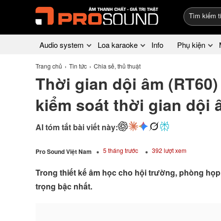
Audio system
Loa karaoke
Info
Phụ kiện
Trang chủ
Tin tức
Chia sẻ, thủ thuật
Thời gian dội âm (RT60)
kiểm soát thời gian dội
AI tóm tắt bài viết này:
5 tháng trước
392 lượt xem
Pro Sound Việt Nam
Trong thiết kế âm học cho hội trường, phòng họp h
trọng bậc nhất.