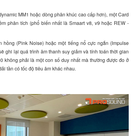
yerdynamic MM1 hoặc dòng phân khúc cao cấp hơn), một Card
mềm phân tích (phổ biến nhất là Smaart v8, v9 hoặc REW -
 hồng (Pink Noise) hoặc một tiếng nổ cực ngắn (Impulse
 ghi lại quá trình âm thanh suy giảm và tính toán thời gian
60 không phải là một con số duy nhất mà thường được đo ở
dải tần có tốc độ tiêu âm khác nhau.