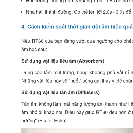
Hội trường, phòng họp: Khoảng 1.0s - 1.5s để hỗ trợ
Nhà hát, thánh đường: Có thể lên tới 2.0s - 3.0s để
4. Cách kiểm soát thời gian dội âm hiệu quả
Nếu RT60 của bạn đang vượt quá ngưỡng cho phép 
âm học sau:
Sử dụng vật liệu tiêu âm (Absorbers)
Dùng các tấm mút trứng, bông khoáng phủ vải nỉ h
Những vật liệu này sẽ "nuốt" sóng âm thay vì để chún
Sử dụng vật liệu tán âm (Diffusers)
Tán âm không làm mất năng lượng âm thanh như tiê
âm nhỏ đi khắp nơi. Điều này giúp RT60 đều hơn ở mọ
hướng" (Flutter Echo).