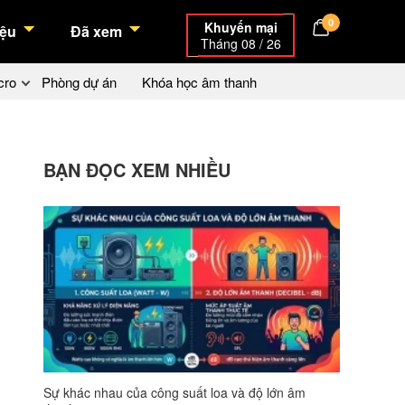
0
Khuyến mại
ệu
Đã xem
Tháng 08 / 26
cro
Phòng dự án
Khóa học âm thanh
BẠN ĐỌC XEM NHIỀU
Sự khác nhau của công suất loa và độ lớn âm