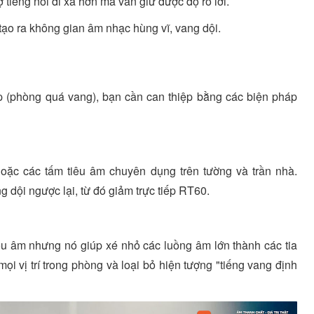
 tiếng nói đi xa hơn mà vẫn giữ được độ rõ lời.
 tạo ra không gian âm nhạc hùng vĩ, vang dội.
(phòng quá vang), bạn cần can thiệp bằng các biện pháp
oặc các tấm tiêu âm chuyên dụng trên tường và trần nhà.
g dội ngược lại, từ đó giảm trực tiếp RT60.
u âm nhưng nó giúp xé nhỏ các luồng âm lớn thành các tia
i vị trí trong phòng và loại bỏ hiện tượng "tiếng vang định