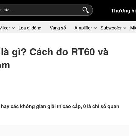
Thương hi
Mixer
Loa di động
Vang số
Amplifier
Subwoofer
Mi
 là gì? Cách đo RT60 và
 âm
ay các không gian giải trí cao cấp, 0 là chỉ số quan