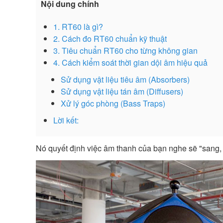
Nội dung chính
1. RT60 là gì?
2. Cách đo RT60 chuẩn kỹ thuật
3. Tiêu chuẩn RT60 cho từng không gian
4. Cách kiểm soát thời gian dội âm hiệu quả
Sử dụng vật liệu tiêu âm (Absorbers)
Sử dụng vật liệu tán âm (Diffusers)
Xử lý góc phòng (Bass Traps)
Lời kết:
Nó quyết định việc âm thanh của bạn nghe sẽ "sang, r