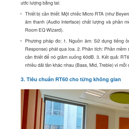
ước lượng bằng tai:
Thiết bị cần thiết: Một chiếc Micro RTA (như Be
âm thanh (Audio Interface) chất lượng và phần 
Room EQ Wizard).
Phương pháp đo: 1. Nguồn âm: Sử dụng tiếng ồn
Response) phát qua loa. 2. Phân tích: Phần mềm sẽ
cần thiết để nó giảm xuống 60dB. 3. Kết quả: RT
nhiều dải tần khác nhau (Bass, Mid, Treble) vì mỗi 
3. Tiêu chuẩn RT60 cho từng không gian