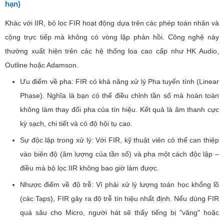
hạn)
Khác với IIR, bộ lọc FIR hoạt động dựa trên các phép toán nhân và
cộng trực tiếp mà không có vòng lặp phản hồi. Công nghệ này
thường xuất hiện trên các hệ thống loa cao cấp như HK Audio,
Outline hoặc Adamson.
Ưu điểm về pha: FIR có khả năng xử lý Pha tuyến tính (Linear
Phase). Nghĩa là bạn có thể điều chỉnh tần số mà hoàn toàn
không làm thay đổi pha của tín hiệu. Kết quả là âm thanh cực
kỳ sạch, chi tiết và có độ hội tụ cao.
Sự độc lập trong xử lý: Với FIR, kỹ thuật viên có thể can thiệp
vào biên độ (âm lượng của tần số) và pha một cách độc lập –
điều mà bộ lọc IIR không bao giờ làm được.
Nhược điểm về độ trễ: Vì phải xử lý lượng toán học khổng lồ
(các Taps), FIR gây ra độ trễ tín hiệu nhất định. Nếu dùng FIR
quá sâu cho Micro, người hát sẽ thấy tiếng bị "văng" hoặc