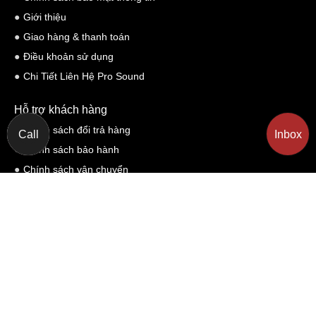
Giới thiệu
Giao hàng & thanh toán
Điều khoản sử dụng
Chi Tiết Liên Hệ Pro Sound
Hỗ trợ khách hàng
Chính sách đổi trả hàng
Call
Inbox
Chính sách bảo hành
Chính sách vận chuyển
Hình thức mua trả góp online
Yêu cầu Hỗ trợ
Mua hàng online
Chính sách kiểm hàng
Kết nối với chúng tôi
Hãy nhập mô tả yêu cầu và phone
của bạn rồi bấm gửi, chúng tôi sẽ gọi
lại cho bạn ngay