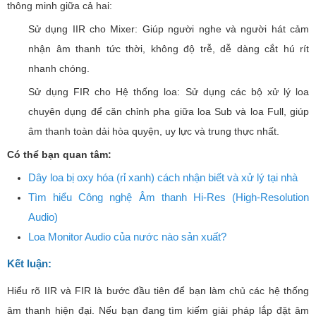
thông minh giữa cả hai:
Sử dụng IIR cho Mixer: Giúp người nghe và người hát cảm
nhận âm thanh tức thời, không độ trễ, dễ dàng cắt hú rít
nhanh chóng.
Sử dụng FIR cho Hệ thống loa: Sử dụng các bộ xử lý loa
chuyên dụng để căn chỉnh pha giữa loa Sub và loa Full, giúp
âm thanh toàn dải hòa quyện, uy lực và trung thực nhất.
Có thể bạn quan tâm:
Dây loa bị oxy hóa (rỉ xanh) cách nhận biết và xử lý tại nhà
Tìm hiểu Công nghệ Âm thanh Hi-Res (High-Resolution
Audio)
Loa Monitor Audio của nước nào sản xuất?
Kết luận:
Hiểu rõ IIR và FIR là bước đầu tiên để bạn làm chủ các hệ thống
âm thanh hiện đại. Nếu bạn đang tìm kiếm giải pháp lắp đặt âm