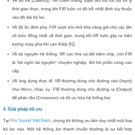
Về độ trễ (Latency): IIR chiến thắng tuyệt đối với tốc độ xử lý
thời gian thực, trong khi FIR luôn có độ trễ nhất định tùy thuộc
vào độ dài bộ lọc.
Về độ ổn định pha: FIR vượt trội nhờ khả năng giữ cho các tần
số luôn đồng nhất về thời gian, trong khi IIR luôn gây ra hiện
tượng xoay pha khi can thiệp EQ.
Về tài nguyên hệ thống: IIR cực nhẹ và tiết kiệm chip, còn FIR
là "kẻ ngốn tài nguyên" chuyên nghiệp, đòi hỏi phần cứng cao
cấp.
Về ứng dụng thực tế: IIR thường dùng cho đường vào (Input)
như Micro, nhạc cụ. FIR thường dùng cho đường ra (Output)
để phân tần (Crossover) và tối ưu hóa hệ thống loa.
4. Giải pháp tối ưu
Pro Sound Việt Nam
Tại
, chúng tôi không ưu tiên duy nhất một loại
bộ lọc nào. Một hệ thống âm thanh chuẩn thường là sự kết hợp