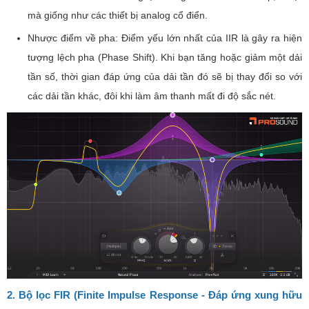
mà giống như các thiết bị analog cổ điển.
Nhược điểm về pha: Điểm yếu lớn nhất của IIR là gây ra hiện
tượng lệch pha (Phase Shift). Khi bạn tăng hoặc giảm một dải
tần số, thời gian đáp ứng của dải tần đó sẽ bị thay đổi so với
các dải tần khác, đôi khi làm âm thanh mất đi độ sắc nét.
2. Bộ lọc FIR (Finite Impulse Response - Đáp ứng xung hữu