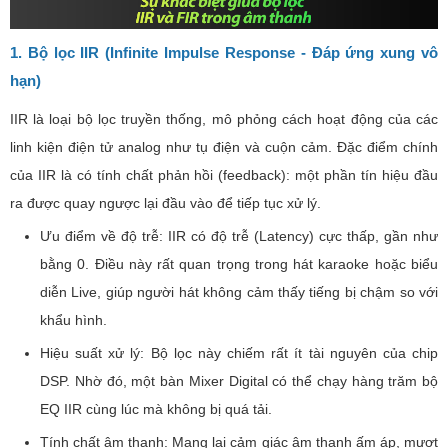
1. Bộ lọc IIR (Infinite Impulse Response - Đáp ứng xung vô
hạn)
IIR là loại bộ lọc truyền thống, mô phỏng cách hoạt động của các
linh kiện điện tử analog như tụ điện và cuộn cảm. Đặc điểm chính
của IIR là có tính chất phản hồi (feedback): một phần tín hiệu đầu
ra được quay ngược lại đầu vào để tiếp tục xử lý.
Ưu điểm về độ trễ: IIR có độ trễ (Latency) cực thấp, gần như
bằng 0. Điều này rất quan trọng trong hát karaoke hoặc biểu
diễn Live, giúp người hát không cảm thấy tiếng bị chậm so với
khẩu hình.
Hiệu suất xử lý: Bộ lọc này chiếm rất ít tài nguyên của chip
DSP. Nhờ đó, một bàn Mixer Digital có thể chạy hàng trăm bộ
EQ IIR cùng lúc mà không bị quá tải.
Tính chất âm thanh: Mang lại cảm giác âm thanh ấm áp, mượt