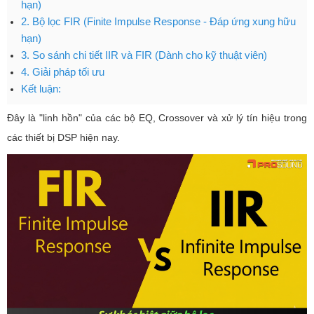
hạn)
2. Bộ lọc FIR (Finite Impulse Response - Đáp ứng xung hữu
hạn)
3. So sánh chi tiết IIR và FIR (Dành cho kỹ thuật viên)
4. Giải pháp tối ưu
Kết luận:
Đây là "linh hồn" của các bộ EQ, Crossover và xử lý tín hiệu trong
các thiết bị DSP hiện nay.