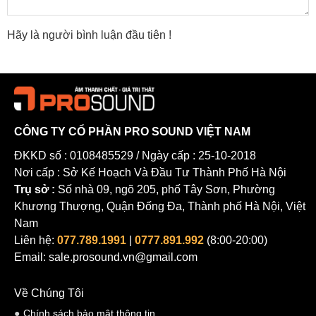
Hãy là người bình luận đầu tiên !
CÔNG TY CỔ PHẦN PRO SOUND VIỆT NAM
ĐKKD số : 0108485529 / Ngày cấp : 25-10-2018
Nơi cấp : Sở Kế Hoạch Và Đầu Tư Thành Phố Hà Nội
Trụ sở :
Số nhà 09, ngõ 205, phố Tây Sơn, Phường
Khương Thượng, Quận Đống Đa, Thành phố Hà Nội, Việt
Nam
Liên hệ:
077.789.1991
|
0777.891.992
(8:00-20:00)
Email: sale.prosound.vn@gmail.com
Về Chúng Tôi
Chính sách bảo mật thông tin