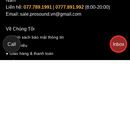
Nam
Liên hệ:
077.789.1991
|
0777.891.992
(8:00-20:00)
Email: sale.prosound.vn@gmail.com
Về Chúng Tôi
Chính sách bảo mật thông tin
Call
Inbox
Giới thiệu
Giao hàng & thanh toán
Điều khoản sử dụng
Chi Tiết Liên Hệ Pro Sound
Yêu cầu Hỗ trợ
Hỗ trợ khách hàng
Chính sách đổi trả hàng
Chính sách bảo hành
Hãy nhập mô tả yêu cầu và phone
Chính sách vận chuyển
của bạn rồi bấm gửi, chúng tôi sẽ gọi
Hình thức mua trả góp online
lại cho bạn ngay
Mua hàng online