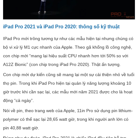
iPad Pro 2021 và iPad Pro 2020: thông số kỹ thuật
IPad Pro mới trông tương tự như các mẫu hiện tại nhưng chúng có
bộ vi xử lý M1 cực nhanh của Apple. Theo gã khổng lồ công nghệ,
con chip mới “mang lại hiệu suất CPU nhanh hơn tới 50% so với
A12Z Bionic” (con chip trong iPad Pro 2020). Thật ấn tượng.
Con chip mới dự kiến ​​cũng sẽ mang lại một sự cải thiện nhỏ về tuổi
thọ pin. Trong khi iPad Pro hiện tại quản lý năng lượng khoảng 10
giờ trước khi cần sạc lại, các mẫu mới năm 2021 được cho là hoạt
động “cả ngày”.
Nói về pin, theo trang web của Apple, 11in Pro sử dụng pin lithium-
polymer có thể sạc lại 28,65 watt giờ, trong khi người anh lớn có
pin 40,88 watt giờ.
Đúng như dự đoán, iPad Pro 2021 là chiếc iPad đầu tiên hỗ trợ