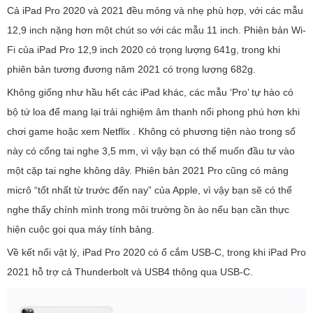
Cả iPad Pro 2020 và 2021 đều mỏng và nhẹ phù hợp, với các mẫu
12,9 inch nặng hơn một chút so với các mẫu 11 inch. Phiên bản Wi-
Fi của iPad Pro 12,9 inch 2020 có trọng lượng 641g, trong khi
phiên bản tương đương năm 2021 có trọng lượng 682g.
Không giống như hầu hết các iPad khác, các mẫu ‘Pro’ tự hào có
bộ tứ loa để mang lại trải nghiệm âm thanh nổi phong phú hơn khi
chơi game hoặc xem Netflix . Không có phương tiện nào trong số
này có cổng tai nghe 3,5 mm, vì vậy bạn có thể muốn đầu tư vào
một cặp tai nghe không dây. Phiên bản 2021 Pro cũng có mảng
micrô “tốt nhất từ ​​trước đến nay” của Apple, vì vậy bạn sẽ có thể
nghe thấy chính mình trong môi trường ồn ào nếu bạn cần thực
hiện cuộc gọi qua máy tính bảng.
Về kết nối vật lý, iPad Pro 2020 có ổ cắm USB-C, trong khi iPad Pro
2021 hỗ trợ cả Thunderbolt và USB4 thông qua USB-C.