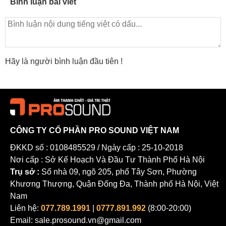
Bình luận bài viết
Hãy là người bình luận đầu tiên !
CÔNG TY CỔ PHẦN PRO SOUND VIỆT NAM
ĐKKD số : 0108485529 / Ngày cấp : 25-10-2018
Nơi cấp : Sở Kế Hoạch Và Đầu Tư Thành Phố Hà Nội
Trụ sở :
Số nhà 09, ngõ 205, phố Tây Sơn, Phường
Khương Thượng, Quận Đống Đa, Thành phố Hà Nội, Việt
Nam
Liên hệ:
077.789.1991
|
0777.891.992
(8:00-20:00)
Email: sale.prosound.vn@gmail.com