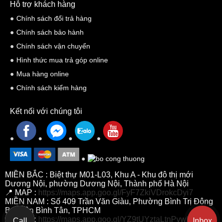
Hỗ trợ khách hàng
Chính sách đổi trả hàng
Chính sách bảo hành
Chính sách vận chuyển
Hình thức mua trả góp online
Mua hàng online
Chính sách kiểm hàng
Kết nối với chúng tôi
MIỀN BẮC : Biệt thự M01-L03, Khu A - Khu đô thị mới
Dương Nội, phường Dương Nội, Thành phố Hà Nội
📍 MAP :
https://maps.app.goo.gl/FyF7ZkiVDrokcDyi7
MIỀN NAM : Số 409 Trần Văn Giàu, Phường Bình Trị Đông
B, Quận Bình Tân, TPHCM
📍 MAP :
https://maps.app.goo.gl/YZ9tUYztaLtnPvwh7
Call
Inbox