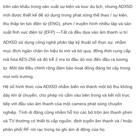
trên sân khấu trong sản xuất sự kiện và tour du lịch, nhưng ADX5D
mới được thiết kế để sử dụng trong phát sóng thể thao / sự kiện,
thu thập tin tức điện tử (ENG), phim / truyền hình nhiều tập và sản
xuất lĩnh vực điện tử (EFP) —Tất cả đều dựa vào âm thanh vị trí.
ADX5D sử dụng công nghệ phân tập kỹ thuật số thực sự, nhằm
mục đích ngăn chặn tín hiệu bị mờ và bỏ qua, đồng thời cung cấp
mã hóa AES-256 và độ trễ 2 ms từ đầu dò mic đến đầu ra tương
tự. Một dải điều chỉnh rộng đảm bảo hoạt động đáng tin cậy trong
mọi môi trường.
Hệ số hình thức của ADX5D nhằm biến nó thành một bộ thu không
dây khi di chuyển, cho phép nó cắm vào bên trong và kết nối trực
tiếp với đầu vào âm thanh của một camera phát sóng chuyên
nghiệp. Tính di động cũng nhằm hỗ trợ các bộ trộn âm thanh phim
và TV thường có thiết bị cấp nguồn, định tuyến âm thanh và / hoặc
phân phối RF rời rạc trong túi ghi âm di động của họ.