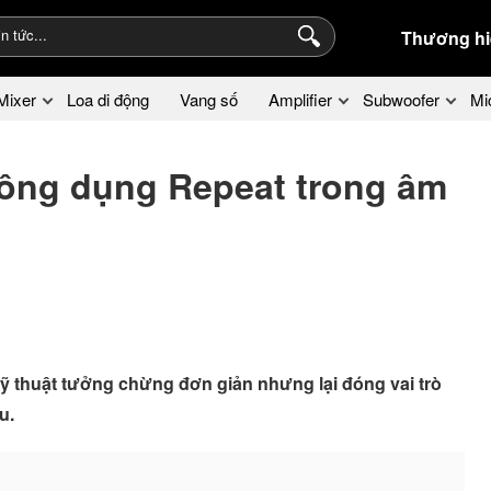
Thương hi
Mixer
Loa di động
Vang số
Amplifier
Subwoofer
Mi
công dụng Repeat trong âm
ngữ kỹ thuật tưởng chừng đơn giản nhưng lại đóng vai trò
u.