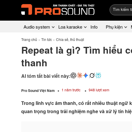
Audio system
Loa karaoke
Info
Phụ kiện
Trang chủ
Tin tức
Chia sẻ, thủ thuật
Repeat là gì? Tìm hiểu 
thanh
AI tóm tắt bài viết này:
1 năm trước
948 lượt xem
Pro Sound Việt Nam
​​​​​​​Trong lĩnh vực âm thanh, có rất nhiều thuật 
quan trọng trong trải nghiệm nghe và xử lý tín hiệ