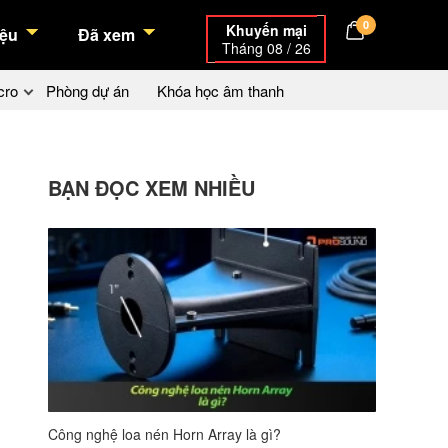
0
Khuyến mại
ệu
Đã xem
Tháng 08 / 26
cro
Phòng dự án
Khóa học âm thanh
BẠN ĐỌC XEM NHIỀU
Công nghệ loa nén Horn Array là gì?