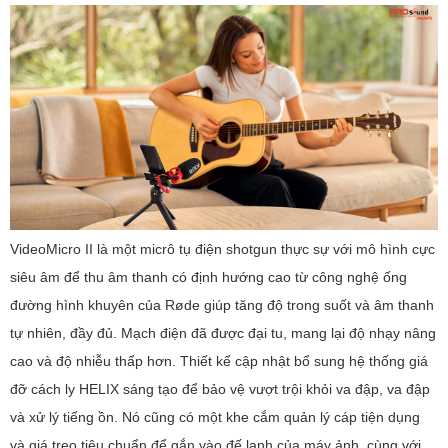
VideoMicro II là một micrô tụ điện shotgun thực sự với mô hình cực
siêu âm để thu âm thanh có định hướng cao từ công nghệ ống
đường hình khuyên của Røde giúp tăng độ trong suốt và âm thanh
tự nhiên, đầy đủ. Mạch điện đã được đại tu, mang lại độ nhạy nâng
cao và độ nhiễu thấp hơn. Thiết kế cập nhật bổ sung hệ thống giá
đỡ cách ly HELIX sáng tạo để bảo vệ vượt trội khỏi va đập, va đập
và xử lý tiếng ồn. Nó cũng có một khe cắm quản lý cáp tiện dụng
và giá treo tiêu chuẩn để gắn vào đế lạnh của máy ảnh, cùng với