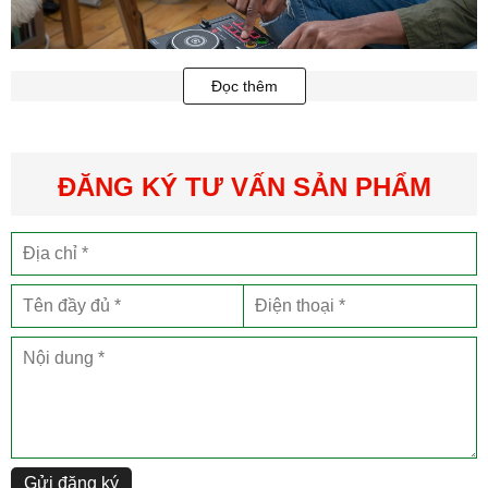
Đọc thêm
ĐĂNG KÝ TƯ VẤN SẢN PHẨM
Bước vào thế giới DJ với DDJ-200 , Với bộ điêu khiển DJ thông
minh tương thích với điện thoại thông minh và Iphone mới.
Nhờ tính năng hướng dẫn trong ứng dụng miễn phí, với WeDj (
ver2.0 ) cho Iphone , bạn sẽ học cách nắm bắt được bộ điều khiển
và tự tin xây dựng kĩ năng DJ của mình . Phần mềm WeDj hiện
đang miễn phí trên AppStore.
Gửi đăng ký