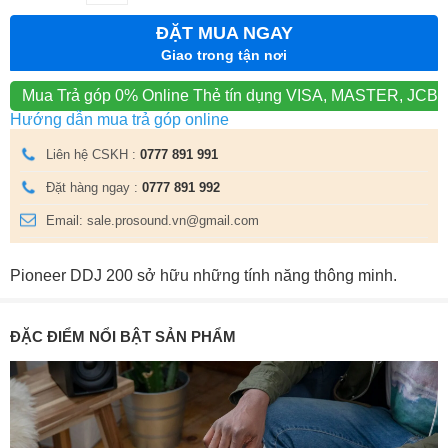
ĐẶT MUA NGAY
Giao trong tận nơi
Mua Trả góp 0% Online
Thẻ tín dụng VISA, MASTER, JCB
Hướng dẫn mua trả góp online
Liên hệ CSKH :
0777 891 991
Đặt hàng ngay :
0777 891 992
Email: sale.prosound.vn@gmail.com
Pioneer DDJ 200 sở hữu những tính năng thông minh.
ĐẶC ĐIỂM NỔI BẬT SẢN PHẨM