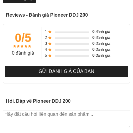
Reviews - Đánh giá Pioneer DDJ 200
1
0
đánh giá
0/5
2
0
đánh giá
3
0
đánh giá
4
0
đánh giá
0 đánh giá
5
0
đánh giá
GỬI ĐÁNH GIÁ CỦA BẠN
Hỏi, Đáp về Pioneer DDJ 200
Với hơn 25 năm, Pioneer đã sản xuất các thiết bị DJ, phần mềm,
thiết bị âm thanh chuyên nghiệp và thiết bị sản xuất nhạc đã được
tất cả mọi người sử dụng từ “Bedroom DJ” tới các siêu sao hàng