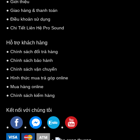
Giới thiệu
Giao hàng & thanh toán
Điều khoản sử dụng
Chi Tiết Liên Hệ Pro Sound
DDJ-200 khi kết nối với Iphone của bạn và bạn có thể Mix nhạc từ
Hỗ trợ khách hàng
Itune thông qua ứng dụng là WeDj , hoặc kết nối phần mềm
Chính sách đổi trả hàng
Sounclound GO+ và Beatport LINK mới để truy cấp vào kho ứng
Chính sách bảo hành
dụng nhạc khổng lồ. Tải ứng dụng Algoriddim’s djay IoS và bạn có
Chính sách vận chuyển
thể mix các bản nhạc từ Spotify® (Yêu cầu tài khoản Premium)
Hình thức mua trả góp online
hoặc tải xuống ứng dụng MWM SAS’s edjing Mix iOS/Android và
Mua hàng online
truy cập nội dung từ Deezer.
Chính sách kiểm hàng
Kết nối với chúng tôi