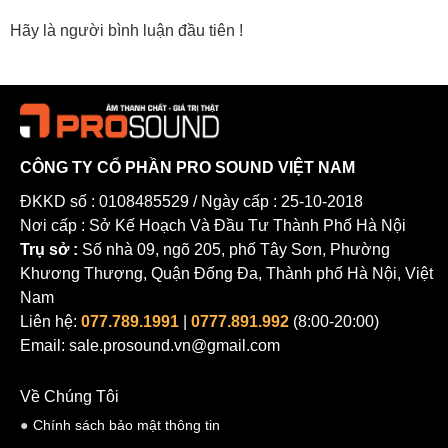
đầu hiện nay . Giờ đây, DDJ-200 dành cho mọi người bất kể về
Hãy là người bình luận đầu tiên !
kiến thức âm nhạc hay kỹ thuật của họ để tạo ra bước nhảy vọt
trong việc mixing . Được thiết kế cho người mới bắt đầu và người
có sở thích , bộ điều khiển DJ thông minh tương thích với nhiều
ứng dụng âm nhạc khác nhau và cung cấp quyền truy cập vào các
tính năng làm sáng tỏ nhiều khía cạnh của nghề. Bạn có thể sử
CÔNG TY CỔ PHẦN PRO SOUND VIỆT NAM
dụng DDJ-200 để thực hiện việc mixing tại nhà hoặc trên đường đi
ĐKKD số : 0108485529 / Ngày cấp : 25-10-2018
và thực hiện những bước đầu tiên với tư cách là một nghệ sĩ.
Nơi cấp : Sở Kế Hoạch Và Đầu Tư Thành Phố Hà Nội
Trụ sở :
Số nhà 09, ngõ 205, phố Tây Sơn, Phường
Khương Thượng, Quận Đống Đa, Thành phố Hà Nội, Việt
Nam
Liên hệ:
077.789.1991
|
0777.891.992
(8:00-20:00)
Email: sale.prosound.vn@gmail.com
Về Chúng Tôi
Chính sách bảo mật thông tin