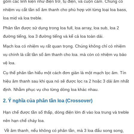
gồm các linh kiện như điện trở, tụ điện, và cuộn cảm. Chúng có
nhiệm vụ cắt tần số âm thanh cho phù hợp với từng loại loa bass,
loa mid và loa treble.
Phân tần được sử dụng trong loa full, loa array, loa sub, loa 2
đường tiếng, loa 3 đường tiếng và kể cả loa toàn dải.
Mạch loa có nhiệm vụ rất quan trọng. Chúng không chỉ có nhiệm
vụ chính là cắt tần số âm thanh cho loa. mà còn có nhiệm vụ bảo
vệ loa.
Cụ thể phân tần hiểu một cách đơn giản là một mạch lọc âm. Tín
hiệu âm thanh sau khi qua nó sẽ được lọc ra 2 hoặc 3 dải âm nhất
định. Nhằm phục vụ cho từng dòng loa khác nhau.
2.
Ý nghĩa của phân tần loa (Crossover)
Hạn chế được tần số thấp, dòng điện lớn đi vào loa trung và treble
nên hạn chế cháy loa.
Về âm thanh, nếu không có phân tần, mà 3 loa đấu song song,