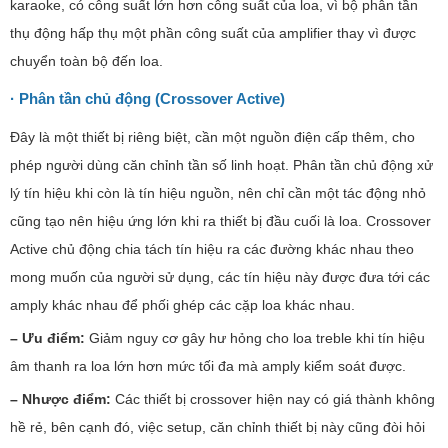
karaoke, có công suất lớn hơn công suất của loa, vì bộ phân tần
thụ động hấp thụ một phần công suất của amplifier thay vì được
chuyển toàn bộ đến loa.
· Phân tần chủ động (Crossover Active)
Đây là một thiết bị riêng biệt, cần một nguồn điện cấp thêm, cho
phép người dùng căn chỉnh tần số linh hoạt. Phân tần chủ động xử
lý tín hiệu khi còn là tín hiệu nguồn, nên chỉ cần một tác động nhỏ
cũng tạo nên hiệu ứng lớn khi ra thiết bị đầu cuối là loa. Crossover
Active chủ động chia tách tín hiệu ra các đường khác nhau theo
mong muốn của người sử dụng, các tín hiệu này được đưa tới các
amply khác nhau để phối ghép các cặp loa khác nhau.
– Ưu điểm:
Giảm nguy cơ gây hư hỏng cho loa treble khi tín hiệu
âm thanh ra loa lớn hơn mức tối đa mà amply kiểm soát được.
– Nhược điểm:
Các thiết bị crossover hiện nay có giá thành không
hề rẻ, bên cạnh đó, việc setup, căn chỉnh thiết bị này cũng đòi hỏi