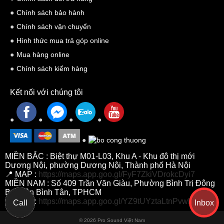
Chính sách bảo hành
Chính sách vận chuyển
Hình thức mua trả góp online
Mua hàng online
Chính sách kiểm hàng
Kết nối với chúng tôi
MIỀN BẮC : Biệt thự M01-L03, Khu A - Khu đô thị mới
Dương Nội, phường Dương Nội, Thành phố Hà Nội
📍 MAP :
https://maps.app.goo.gl/FyF7ZkiVDrokcDyi7
MIỀN NAM : Số 409 Trần Văn Giàu, Phường Bình Trị Đông
B, Quận Bình Tân, TPHCM
📍 MAP :
https://maps.app.goo.gl/YZ9tUYztaLtnPvwh7
Call
Inbox
© 2026 Pro Sound Việt Nam