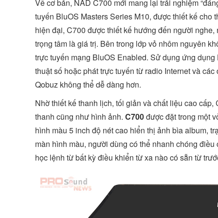
Về cơ bản, NAD C700 mới mang lại trải nghiệm “đáng 
tuyến BluOS Masters Series M10, được thiết kế cho th
hiện đại, C700 được thiết kế hướng đến người nghe, 
trọng tâm là giá trị. Bên trong lớp vỏ nhôm nguyên k
trực tuyến mạng BluOS Enabled. Sử dụng ứng dụng Bl
thuật số hoặc phát trực tuyến từ radio Internet và cá
Qobuz không thể dễ dàng hơn.
Nhờ thiết kế thanh lịch, tối giản và chất liệu cao cấ
thanh cũng như hình ảnh.
C700
được đặt trong một v
hình màu 5 inch độ nét cao hiển thị ảnh bìa album, t
màn hình màu, người dùng có thể nhanh chóng điều ch
học lệnh từ bất kỳ điều khiển từ xa nào có sẵn từ trướ