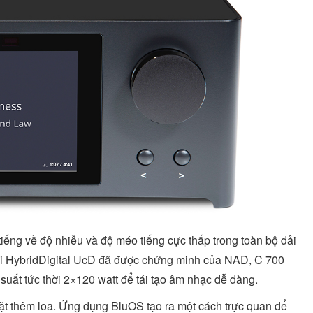
iếng về độ nhiễu và độ méo tiếng cực thấp trong toàn bộ dải
đại HybridDigital UcD đã được chứng minh của NAD, C 700
 suất tức thời 2×120 watt để tái tạo âm nhạc dễ dàng.
đặt thêm loa. Ứng dụng BluOS tạo ra một cách trực quan để