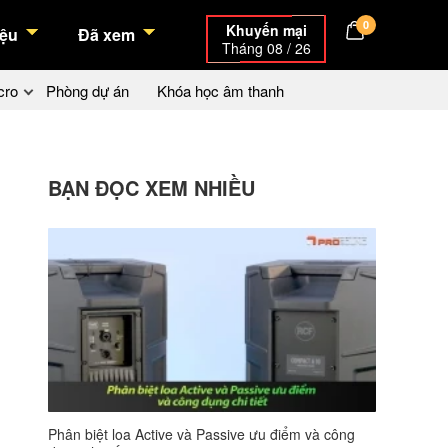
0
Khuyến mại
ệu
Đã xem
Tháng 08 / 26
cro
Phòng dự án
Khóa học âm thanh
BẠN ĐỌC XEM NHIỀU
Phân biệt loa Active và Passive ưu điểm và công