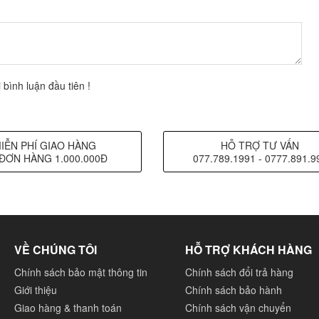
 bình luận đầu tiên !
IỄN PHÍ GIAO HÀNG
HỖ TRỢ TƯ VẤN
ĐƠN HÀNG 1.000.000Đ
077.789.1991 - 0777.891.9
VỀ CHÚNG TÔI
HỖ TRỢ KHÁCH HÀNG
Chính sách bảo mật thông tin
Chính sách đổi trả hàng
Giới thiệu
Chính sách bảo hành
Giao hàng & thanh toán
Chính sách vận chuyển