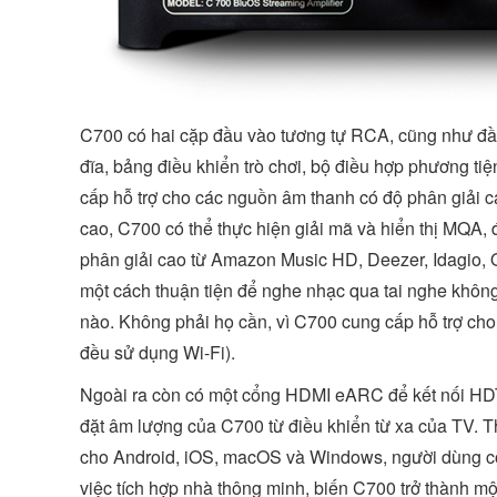
C700 có hai cặp đầu vào tương tự RCA, cũng như đầu 
đĩa, bảng điều khiển trò chơi, bộ điều hợp phương t
cấp hỗ trợ cho các nguồn âm thanh có độ phân giải c
cao, C700 có thể thực hiện giải mã và hiển thị MQA, đ
phân giải cao từ Amazon Music HD, Deezer, Idagio, 
một cách thuận tiện để nghe nhạc qua tai nghe không 
nào. Không phải họ cần, vì C700 cung cấp hỗ trợ cho 
đều sử dụng Wi-Fi).
Ngoài ra còn có một cổng HDMI eARC để kết nối HDT
đặt âm lượng của C700 từ điều khiển từ xa của TV.
cho Android, iOS, macOS và Windows, người dùng có 
việc tích hợp nhà thông minh, biến C700 trở thành 