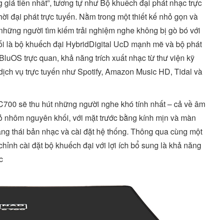
giá tiền nhất”, tương tự như Bộ khuếch đại phát nhạc trực
ời đại phát trực tuyến. Nằm trong một thiết kế nhỏ gọn và
những người tìm kiếm trải nghiệm nghe không bị gò bó với
hối là bộ khuếch đại HybridDigital UcD mạnh mẽ và bộ phát
uOS trực quan, khả năng trích xuất nhạc từ thư viện kỹ
c dịch vụ trực tuyến như Spotify, Amazon Music HD, Tidal và
p, C700 sẽ thu hút những người nghe khó tính nhất – cả về âm
ỏ nhôm nguyên khối, với mặt trước bằng kính mịn và màn
rạng thái bản nhạc và cài đặt hệ thống. Thông qua cùng một
ỉnh cài đặt bộ khuếch đại với lợi ích bổ sung là khả năng
c