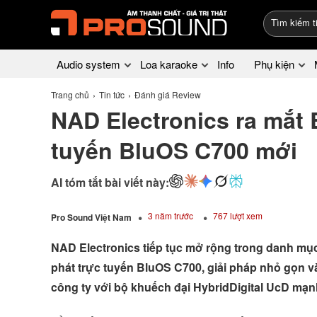
Audio system
Loa karaoke
Info
Phụ kiện
Trang chủ
Tin tức
Đánh giá Review
NAD Electronics ra mắt 
tuyến BluOS C700 mới
AI tóm tắt bài viết này:
3 năm trước
767 lượt xem
Pro Sound Việt Nam
NAD Electronics tiếp tục mở rộng trong danh mục 
phát trực tuyến BluOS C700, giải pháp nhỏ gọn v
công ty với bộ khuếch đại HybridDigital UcD mạn