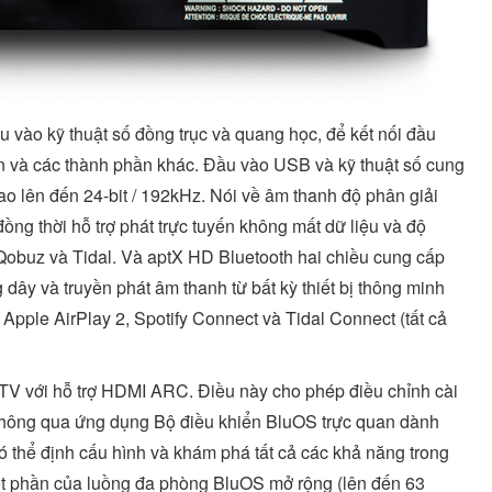
vào kỹ thuật số đồng trục và quang học, để kết nối đầu
iện và các thành phần khác. Đầu vào USB và kỹ thuật số cung
ao lên đến 24-bit / 192kHz. Nói về âm thanh độ phân giải
ồng thời hỗ trợ phát trực tuyến không mất dữ liệu và độ
Qobuz và Tidal. Và aptX HD Bluetooth hai chiều cung cấp
dây và truyền phát âm thanh từ bất kỳ thiết bị thông minh
Apple AirPlay 2, Spotify Connect và Tidal Connect (tất cả
V với hỗ trợ HDMI ARC. Điều này cho phép điều chỉnh cài
 Thông qua ứng dụng Bộ điều khiển BluOS trực quan dành
thể định cấu hình và khám phá tất cả các khả năng trong
một phần của luồng đa phòng BluOS mở rộng (lên đến 63