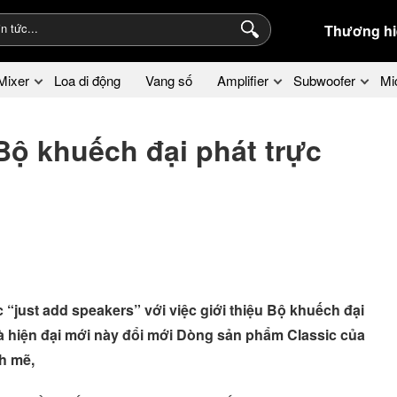
Thương hi
Mixer
Loa di động
Vang số
Amplifier
Subwoofer
Mi
Bộ khuếch đại phát trực
“just add speakers” với việc giới thiệu Bộ khuếch đại
à hiện đại mới này đổi mới Dòng sản phẩm Classic của
h mẽ,