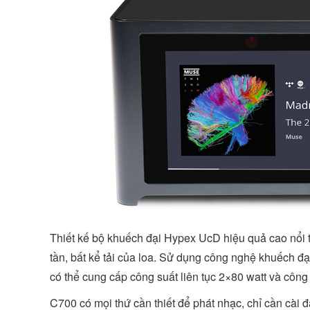
Thiết kế bộ khuếch đại Hypex UcD hiệu quả cao nổi t
tần, bất kể tải của loa. Sử dụng công nghệ khuếch 
có thể cung cấp công suất liên tục 2×80 watt và công
C700 có mọi thứ cần thiết để phát nhạc, chỉ cần cài 