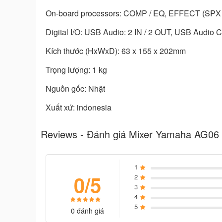
On-board processors: COMP / EQ, EFFECT (SPX
Digital I/O: USB Audio: 2 IN / 2 OUT, USB Audio 
Kích thước (HxWxD): 63 x 155 x 202mm
Trọng lượng: 1 kg
Nguồn gốc: Nhật
Xuất xứ: indonesia
Reviews - Đánh giá Mixer Yamaha AG06
1
0/5
2
3
4
5
0 đánh giá