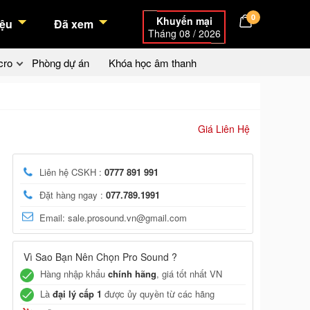
0
Khuyến mại
ệu
Đã xem
Tháng 08 / 2026
cro
Phòng dự án
Khóa học âm thanh
Giá Liên Hệ
Liên hệ CSKH :
0777 891 991
Đặt hàng ngay :
077.789.1991
Email: sale.prosound.vn@gmail.com
Vì Sao Bạn Nên Chọn Pro Sound ?
Hàng nhập khẩu
chính hãng
, giá tốt nhất VN
Là
đại lý cấp 1
được ủy quyền từ các hãng