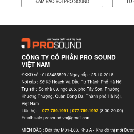
ĐẢM BẢO BỞI PRO SOUND
TỪ 
CÔNG TY CỔ PHẦN PRO SOUND
VIỆT NAM
ĐKKD số : 0108485529 / Ngày cấp : 25-10-2018
Nơi cấp : Sở Kế Hoạch Và Đầu Tư Thành Phố Hà Nội
Trụ sở :
Số nhà 09, ngõ 205, phố Tây Sơn, Phường
Khương Thượng, Quận Đống Đa, Thành phố Hà Nội,
Việt Nam
Liên hệ:
077.789.1991
|
077.789.1992
(8:00-20:00)
Email: sale.prosound.vn@gmail.com
MIỀN BẮC : Biệt thự M01-L03, Khu A - Khu đô thị mới Dươ