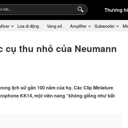
Thương hi
Mixer
Loa di động
Vang số
Amplifier
Subwoofer
Mi
c cụ thu nhỏ của Neumann
trong lịch sử gần 100 năm của họ. Các Clip Miniature
crophone KK14, một viên nang “không giống như bất