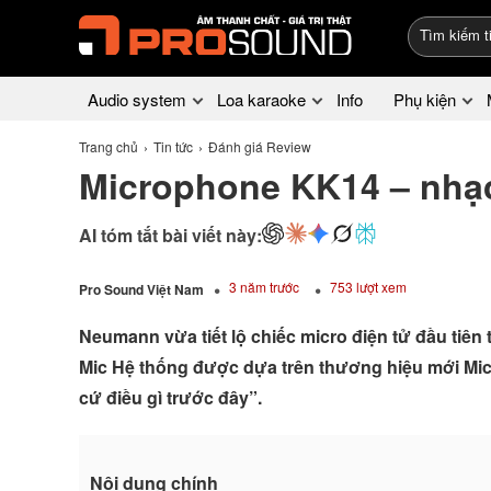
Audio system
Loa karaoke
Info
Phụ kiện
Trang chủ
Tin tức
Đánh giá Review
Microphone KK14 – nhạ
AI tóm tắt bài viết này:
3 năm trước
753 lượt xem
Pro Sound Việt Nam
Neumann vừa tiết lộ chiếc micro điện tử đầu tiên 
Mic Hệ thống được dựa trên thương hiệu mới Mi
cứ điều gì trước đây”.
Nội dung chính