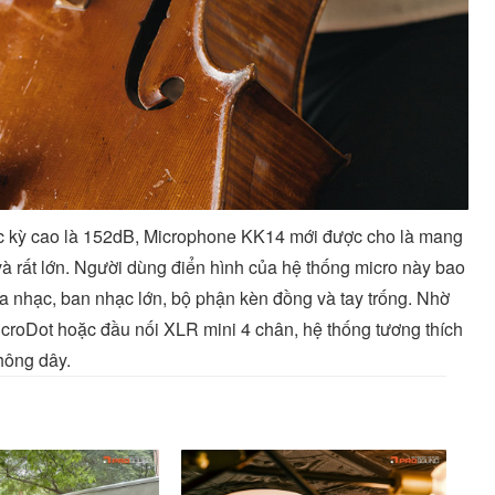
cực kỳ cao là 152dB, Microphone KK14 mới được cho là mang
 và rất lớn. Người dùng điển hình của hệ thống micro này bao
 nhạc, ban nhạc lớn, bộ phận kèn đồng và tay trống. Nhờ
icroDot hoặc đầu nối XLR mini 4 chân, hệ thống tương thích
không dây.