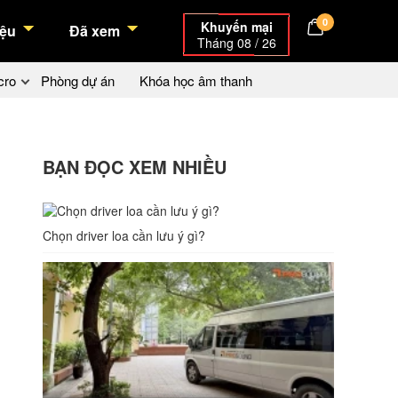
0
Khuyến mại
ệu
Đã xem
Tháng 08 / 26
cro
Phòng dự án
Khóa học âm thanh
BẠN ĐỌC XEM NHIỀU
Chọn driver loa cần lưu ý gì?