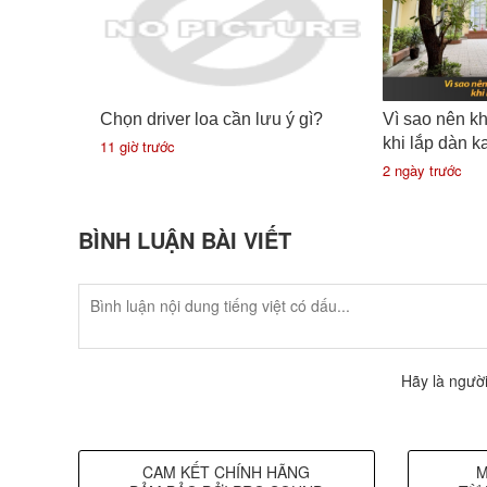
Chọn driver loa cần lưu ý gì?
Vì sao nên k
khi lắp dàn k
11 giờ trước
2 ngày trước
BÌNH LUẬN BÀI VIẾT
Hãy là người
CAM KẾT CHÍNH HÃNG
M