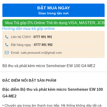
ĐẶT MUA NGAY
Giao trong tận nơi
Mua Trả góp 0% Online
Thẻ tín dụng VISA, MASTER, JCB
Hướng dẫn mua trả góp online
Liên hệ CSKH :
0777 891 991
Đặt hàng ngay :
0777 891 992
Email: sale.prosound.vn@gmail.com
Bộ thu và phát kèm micro Sennheiser EW 100 G4-ME2
ĐẶC ĐIỂM NỔI BẬT SẢN PHẨM
Đặc điểm Bộ thu và phát kèm micro Sennheiser EW 100
G4-ME2
• Chuyên gia trong âm thanh trực tiếp: Hệ thống không dây tất-cả-