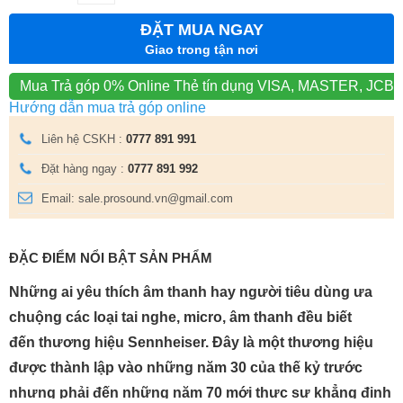
ĐẶT MUA NGAY
Giao trong tận nơi
Mua Trả góp 0% Online
Thẻ tín dụng VISA, MASTER, JCB
Hướng dẫn mua trả góp online
Liên hệ CSKH :
0777 891 991
Đặt hàng ngay :
0777 891 992
Email: sale.prosound.vn@gmail.com
ĐẶC ĐIỂM NỔI BẬT SẢN PHẨM
Những ai yêu thích âm thanh hay người tiêu dùng ưa
chuộng các loại tai nghe, micro, âm thanh đều biết
đến
thương hiệu Sennheiser.
Đây là một thương hiệu
được thành lập vào những năm 30 của thế kỷ trước
nhưng phải đến những năm 70 mới thực sự khẳng định