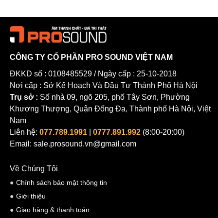
Dải tần số cao mở rộng
Chất lượng âm thanh nhất quán (thay đổi khoảng cách, di
chuyển lệch trục)
Xử lý mức áp suất âm thanh cao lên đến 150dB
CÔNG TY CỔ PHẦN PRO SOUND VIỆT NAM
Giảm thiếu tối đa feedback (tiếng ồn) trên sân khấu
ĐKKD số : 0108485529 / Ngày cấp : 25-10-2018
Công tắc On/Off linh động
Nơi cấp : Sở Kế Hoạch Và Đầu Tư Thành Phố Hà Nội
Vỏ kim loại chắc chắn.
Trụ sở :
Số nhà 09, ngõ 205, phố Tây Sơn, Phường
Sản xuất tại Châu Âu (Đức).
Khương Thượng, Quận Đống Đa, Thành phố Hà Nội, Việt
Nam
Liên hệ:
077.789.1991
|
0777.891.992
(8:00-20:00)
Email: sale.prosound.vn@gmail.com
Về Chúng Tôi
Chính sách bảo mật thông tin
Giới thiệu
Giao hàng & thanh toán