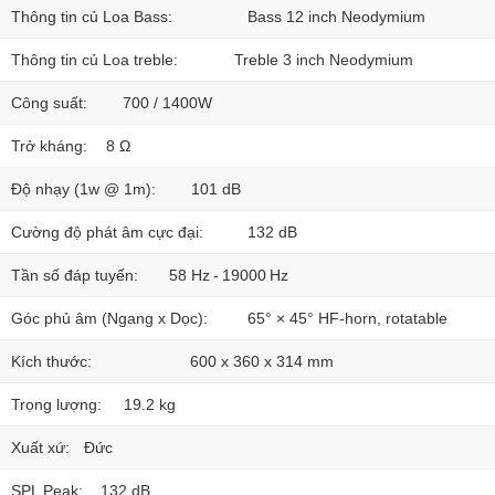
Thông tin củ Loa Bass:
Bass 12 inch Neodymium
Thông tin củ Loa treble:
Treble 3 inch Neodymium
Công suất:
700 / 1400W
Trở kháng:
8 Ω
Độ nhạy (1w @ 1m):
101 dB
Cường độ phát âm cực đại:
132 dB
Tần số đáp tuyến:
58 Hz - 19000 Hz
Góc phủ âm (Ngang x Dọc):
65° × 45° HF-horn, rotatable
Kích thước:
600 x 360 x 314 mm
Trọng lượng:
19.2 kg
Xuất xứ:
Đức
SPL Peak:
132 dB