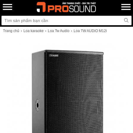
Trang chủ
Loa karaoke
Loa Tw Audio
Loa TW AUDiO M12i