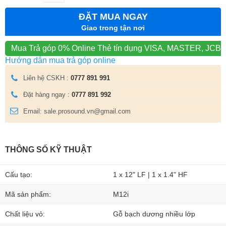
ĐẶT MUA NGAY
Giao trong tận nơi
Mua Trả góp 0% Online
Thẻ tín dụng VISA, MASTER, JCB
Hướng dẫn mua trả góp online
Liên hệ CSKH :
0777 891 991
Đặt hàng ngay :
0777 891 992
Email: sale.prosound.vn@gmail.com
THÔNG SỐ KỸ THUẬT
Cấu tạo:
1 x 12" LF | 1 x 1.4" HF
Mã sản phẩm:
M12i
Chất liệu vỏ:
Gỗ bạch dương nhiều lớp