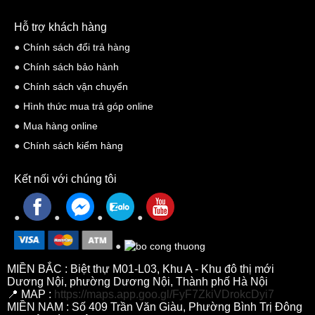
Hỗ trợ khách hàng
Chính sách đổi trả hàng
Chính sách bảo hành
Chính sách vận chuyển
Hình thức mua trả góp online
Mua hàng online
Chính sách kiểm hàng
Ứng Dụng Đa Dạng
Nhờ khả năng tái tạo âm thanh trung thực, M12i cực kỳ linh hoạt
Kết nối với chúng tôi
trong nhiều môi trường:
Hội trường và Nhà hát:
Tái tạo giọng nói rõ nét và âm nhạc
chi tiết.
Nhà hàng, Bar & Pub cao cấp:
Cung cấp áp lực âm thanh
MIỀN BẮC : Biệt thự M01-L03, Khu A - Khu đô thị mới
mạnh mẽ nhưng không gây khó chịu cho người nghe.
Dương Nội, phường Dương Nội, Thành phố Hà Nội
📍 MAP :
https://maps.app.goo.gl/FyF7ZkiVDrokcDyi7
Nhà thờ và các địa điểm tôn giáo:
Giải quyết bài toán về độ
MIỀN NAM : Số 409 Trần Văn Giàu, Phường Bình Trị Đông