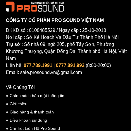
8 điểm ren M10
, giúp kỹ thuật viên dễ dàng kết nối với các
loại giá treo, phụ kiện lắp đặt trong các không gian khác nhau.
Kết nối chắc chắn:
Thay vì sử dụng jack Speakon thông
CÔNG TY CỔ PHẦN PRO SOUND VIỆT NAM
thường, M12i sử dụng trạm đấu dây dạng vít (screw terminal)
ĐKKD số : 0108485529 / Ngày cấp : 25-10-2018
giúp kết nối ổn định và bền bỉ theo thời gian.
Nơi cấp : Sở Kế Hoạch Và Đầu Tư Thành Phố Hà Nội
Thẩm mỹ cao:
Thùng loa làm từ gỗ bạch dương cao cấp, sơn
Trụ sở :
Số nhà 09, ngõ 205, phố Tây Sơn, Phường
Khương Thượng, Quận Đống Đa, Thành phố Hà Nội, Việt
phủ lớp Warnex bền bỉ (có tùy chọn màu theo bảng màu RAL
Nam
để phù hợp với thiết kế nội thất).
Liên hệ:
077.789.1991
|
0777.891.992
(8:00-20:00)
Email: sale.prosound.vn@gmail.com
Về Chúng Tôi
Chính sách bảo mật thông tin
Giới thiệu
Giao hàng & thanh toán
Điều khoản sử dụng
Chi Tiết Liên Hệ Pro Sound