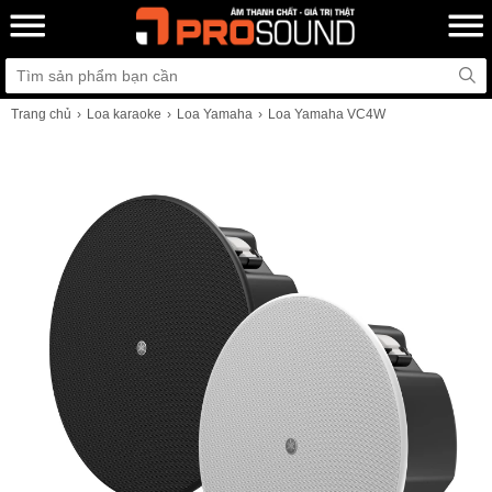
Trang chủ
Loa karaoke
Loa Yamaha
Loa Yamaha VC4W