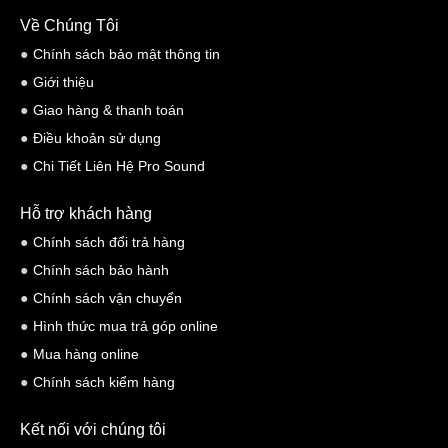
Có thể lắp đặt theo cấu hình ngang hoặc dọc với một củ loa
Về Chúng Tôi
horn HF có thể xoay mang đến sự linh hoạt cần thiết cho các
Chính sách bảo mật thông tin
hệ thống lắp đặt trong nhiều môi trường khác nhau
Giới thiệu
Linh kiện giá đỡ UB-DXRDHR10 hình chữ U tự chọn cho phép
Giao hàng & thanh toán
sử dụng theo cả chiều dọc và ngang
Điều khoản sử dụng
Một lỗ cắm khi sử dụng chân loa
Chi Tiết Liên Hệ Pro Sound
Lỗ khoan để sử dụng với các bù long vòng
Tính năng điều chỉnh FIR-X™ độc quyền, mang đến khả năng
Hỗ trợ khách hàng
lọc FIR và hiệu chỉnh EQ, giảm thiểu sự biến dạng pha
Chính sách đổi trả hàng
Củ loa Bass:
10-inch cone 2 inch voice coi
Chính sách bảo hành
Củ loa Treble:
1.4-inch compression driver
Chính sách vận chuyển
Hình thức mua trả góp online
Mua hàng online
Chính sách kiểm hàng
Kết nối với chúng tôi