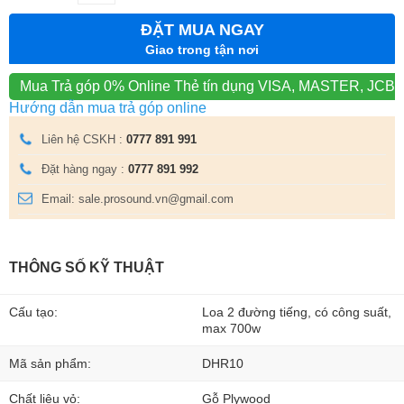
ĐẶT MUA NGAY
Giao trong tận nơi
Mua Trả góp 0% Online
Thẻ tín dụng VISA, MASTER, JCB
Hướng dẫn mua trả góp online
Liên hệ CSKH :
0777 891 991
Đặt hàng ngay :
0777 891 992
Email: sale.prosound.vn@gmail.com
THÔNG SỐ KỸ THUẬT
Cấu tạo:
Loa 2 đường tiếng, có công suất,
max 700w
Mã sản phẩm:
DHR10
Chất liệu vỏ:
Gỗ Plywood