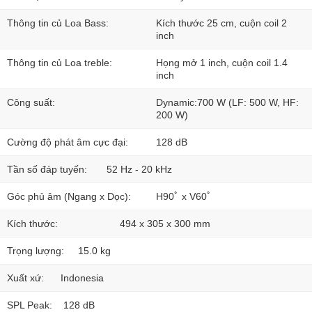
Thông tin củ Loa Bass:
Kích thước 25 cm, cuộn coil 2
inch
Thông tin củ Loa treble:
Họng mở 1 inch, cuộn coil 1.4
inch
Công suất:
Dynamic:700 W (LF: 500 W, HF:
200 W)
Cường độ phát âm cực đại:
128 dB
Tần số đáp tuyến:
52 Hz - 20 kHz
Góc phủ âm (Ngang x Dọc):
H90ﾟ x V60ﾟ
Kích thước:
494 x 305 x 300 mm
Trọng lượng:
15.0 kg
Xuất xứ:
Indonesia
SPL Peak:
128 dB