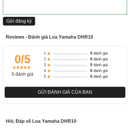
Gửi đăng ký
Reviews - Đánh giá Loa Yamaha DHR10
1
0
đánh giá
0/5
2
0
đánh giá
3
0
đánh giá
4
0
đánh giá
0 đánh giá
5
0
đánh giá
GỬI ĐÁNH GIÁ CỦA BẠN
Video: Review loa DHR
Mỗi mẫu trong loạt sản phẩm đã được tối ưu hóa để đáp ứng nhu
cầu của nhiều ứng dụng hỗ trợ âm thanh khác nhau, với DHR10
cho cài đặt cố định và các tiện ích, tất cả đều có các trình điều
Hỏi, Đáp về Loa Yamaha DHR10
khiển tùy chỉnh được đẩy bởi các ampli công suất lớp-D được trang