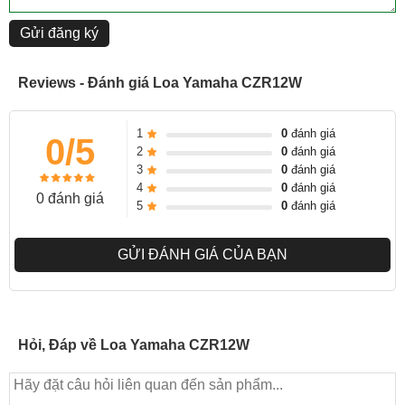
Thương hiệu uy tín:
Yamaha là một thương hiệu âm thanh
Gửi đăng ký
nổi tiếng trên thế giới, được nhiều người tin dùng.
Reviews - Đánh giá Loa Yamaha CZR12W
1
0
đánh giá
0/5
2
0
đánh giá
3
0
đánh giá
4
0
đánh giá
0 đánh giá
5
0
đánh giá
GỬI ĐÁNH GIÁ CỦA BẠN
CZR là dòng loa thụ động đầu bảng của Yamaha, hãng đã đem
những tinh túy trong nhiều năm chế tạo nhạc cụ, loa vào một dòng
sản phẩm flagship gây được tiếng vang lớn trong nhiều năm trở lại
Hỏi, Đáp về Loa Yamaha CZR12W
đây, đó chính là CZR Series.