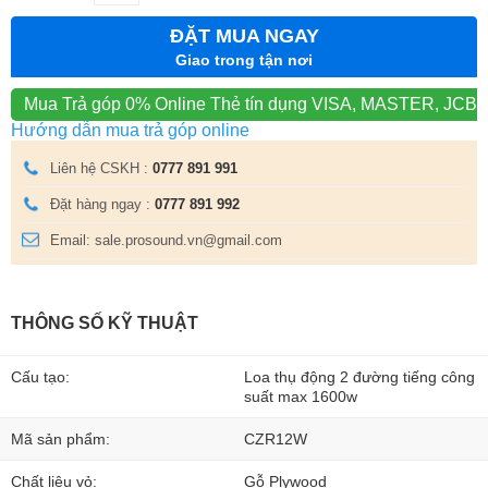
ĐẶT MUA NGAY
Giao trong tận nơi
Mua Trả góp 0% Online
Thẻ tín dụng VISA, MASTER, JCB
Hướng dẫn mua trả góp online
Liên hệ CSKH :
0777 891 991
Đặt hàng ngay :
0777 891 992
Email: sale.prosound.vn@gmail.com
THÔNG SỐ KỸ THUẬT
Cấu tạo:
Loa thụ động 2 đường tiếng công
suất max 1600w
Mã sản phẩm:
CZR12W
Chất liệu vỏ:
Gỗ Plywood