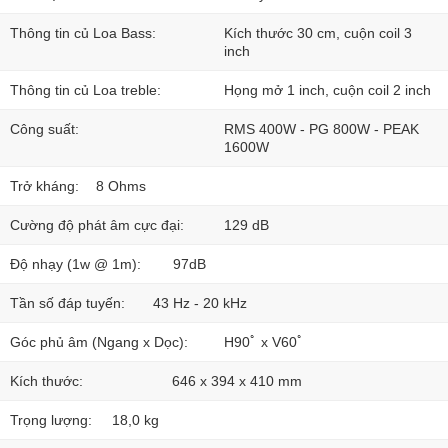
Thông tin củ Loa Bass:
Kích thước 30 cm, cuộn coil 3
inch
Thông tin củ Loa treble:
Họng mở 1 inch, cuộn coil 2 inch
Công suất:
RMS 400W - PG 800W - PEAK
1600W
Trở kháng:
8 Ohms
Cường độ phát âm cực đại:
129 dB
Độ nhạy (1w @ 1m):
97dB
Tần số đáp tuyến:
43 Hz - 20 kHz
Góc phủ âm (Ngang x Dọc):
H90ﾟ x V60ﾟ
Kích thước:
646 x 394 x 410 mm
Trọng lượng:
18,0 kg