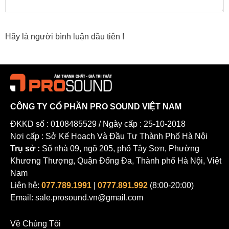
Hãy là người bình luận đầu tiên !
CÔNG TY CỔ PHẦN PRO SOUND VIỆT NAM
ĐKKD số : 0108485529 / Ngày cấp : 25-10-2018
Nơi cấp : Sở Kế Hoạch Và Đầu Tư Thành Phố Hà Nội
Trụ sở :
Số nhà 09, ngõ 205, phố Tây Sơn, Phường
Khương Thượng, Quận Đống Đa, Thành phố Hà Nội, Việt
Nam
Liên hệ:
077.789.1991
|
0777.891.992
(8:00-20:00)
Email: sale.prosound.vn@gmail.com
Video: Đánh giá DZR15 của Prosound Việt Nam dòng tương tự với
CZR chỉ khác có bo công suất
Về Chúng Tôi