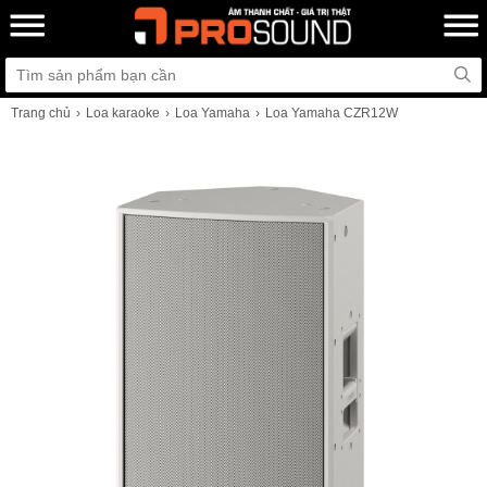
Trang chủ
Loa karaoke
Loa Yamaha
Loa Yamaha CZR12W