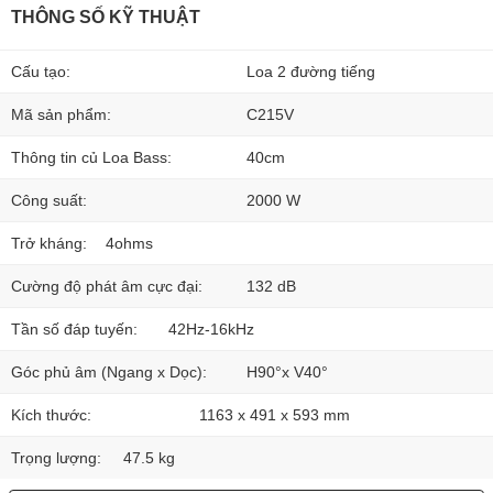
THÔNG SỐ KỸ THUẬT
Cấu tạo:
Loa 2 đường tiếng
Mã sản phẩm:
C215V
Thông tin củ Loa Bass:
40cm
Công suất:
2000 W
Trở kháng:
4ohms
Cường độ phát âm cực đại:
132 dB
Tần số đáp tuyến:
42Hz-16kHz
Góc phủ âm (Ngang x Dọc):
H90°x V40°
Kích thước:
1163 x 491 x 593 mm
Trọng lượng:
47.5 kg