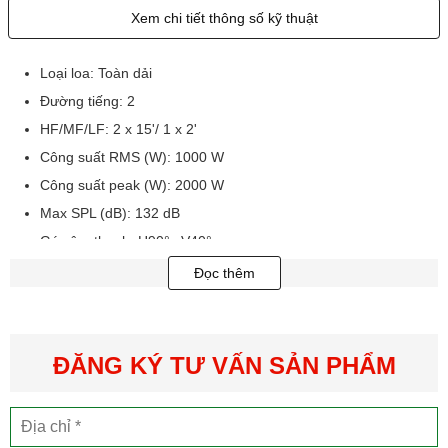
Xem chi tiết thông số kỹ thuật
Loại loa: Toàn dải
Đường tiếng: 2
HF/MF/LF: 2 x 15'/ 1 x 2'
Công suất RMS (W): 1000 W
Công suất peak (W): 2000 W
Max SPL (dB): 132 dB
Góc âm thanh: H90°x V40°
Dãy tần hoạt động: 42Hz-16kHz
Đọc thêm
Trở kháng: 4ohms
Kích thước (HxWxD): 1163 x 491 x 593 mm
Trọng lượng: 47.5 kg
ĐĂNG KÝ TƯ VẤN SẢN PHẨM
Nguồn gốc: Nhật