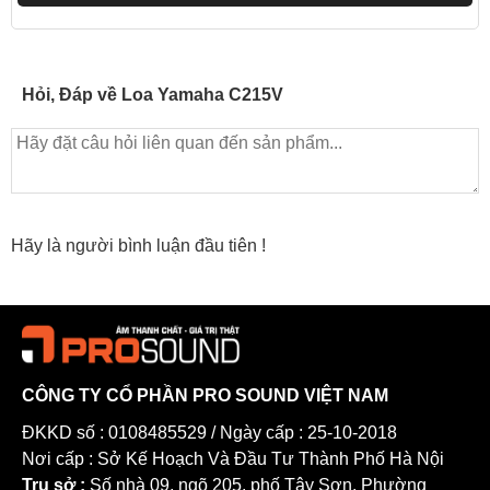
Hỏi, Đáp về Loa Yamaha C215V
Hãy là người bình luận đầu tiên !
CÔNG TY CỔ PHẦN PRO SOUND VIỆT NAM
ĐKKD số : 0108485529 / Ngày cấp : 25-10-2018
Nơi cấp : Sở Kế Hoạch Và Đầu Tư Thành Phố Hà Nội
Trụ sở :
Số nhà 09, ngõ 205, phố Tây Sơn, Phường