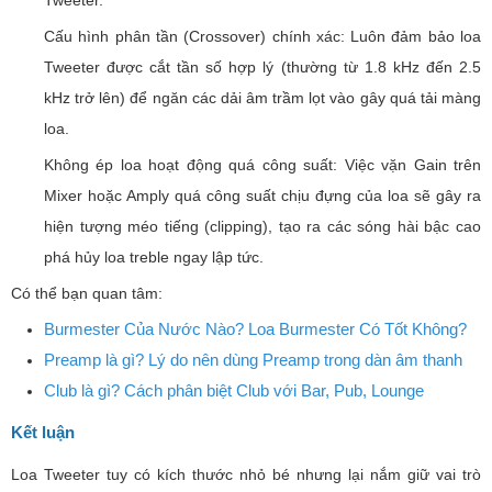
Tweeter.
Cấu hình phân tần (Crossover) chính xác: Luôn đảm bảo loa
Tweeter được cắt tần số hợp lý (thường từ 1.8 kHz đến 2.5
kHz trở lên) để ngăn các dải âm trầm lọt vào gây quá tải màng
loa.
Không ép loa hoạt động quá công suất: Việc vặn Gain trên
Mixer hoặc Amply quá công suất chịu đựng của loa sẽ gây ra
hiện tượng méo tiếng (clipping), tạo ra các sóng hài bậc cao
phá hủy loa treble ngay lập tức.
Có thể bạn quan tâm:
Burmester Của Nước Nào? Loa Burmester Có Tốt Không?
Preamp là gì? Lý do nên dùng Preamp trong dàn âm thanh
Club là gì? Cách phân biệt Club với Bar, Pub, Lounge
Kết luận
Loa Tweeter tuy có kích thước nhỏ bé nhưng lại nắm giữ vai trò