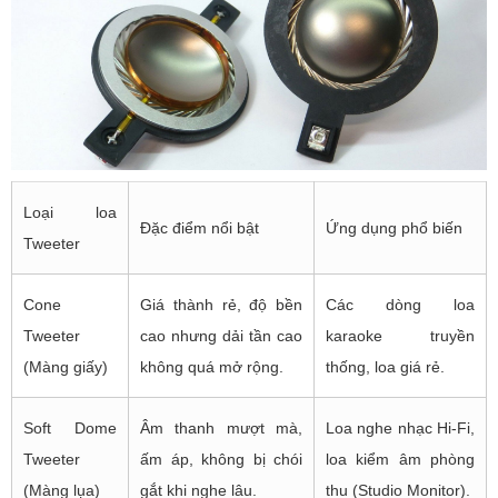
Loại loa
Đặc điểm nổi bật
Ứng dụng phổ biến
Tweeter
Cone
Giá thành rẻ, độ bền
Các dòng loa
Tweeter
cao nhưng dải tần cao
karaoke truyền
(Màng giấy)
không quá mở rộng.
thống, loa giá rẻ.
Soft Dome
Âm thanh mượt mà,
Loa nghe nhạc Hi-Fi,
Tweeter
ấm áp, không bị chói
loa kiểm âm phòng
(Màng lụa)
gắt khi nghe lâu.
thu (Studio Monitor).