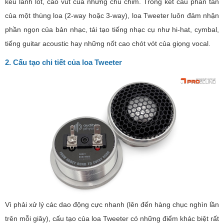
kêu lảnh lót, cao vút của những chú chim. Trong kết cấu phân tần
của một thùng loa (2-way hoặc 3-way), loa Tweeter luôn đảm nhận
phần ngọn của bản nhạc, tái tạo tiếng nhạc cụ như hi-hat, cymbal,
tiếng guitar acoustic hay những nốt cao chót vót của giọng vocal.
2. Cấu tạo chi tiết của loa Tweeter
Vì phải xử lý các dao động cực nhanh (lên đến hàng chục nghìn lần
trên mỗi giây), cấu tạo của loa Tweeter có những điểm khác biệt rất