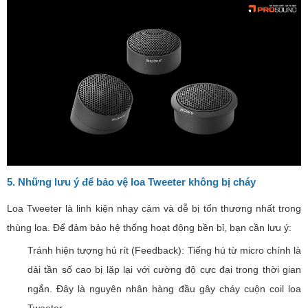
5. Những lưu ý để bảo vệ loa Tweeter không bị cháy
Loa Tweeter là linh kiện nhạy cảm và dễ bị tổn thương nhất trong
thùng loa. Để đảm bảo hệ thống hoạt động bền bỉ, bạn cần lưu ý:
Tránh hiện tượng hú rít (Feedback): Tiếng hú từ micro chính là
dải tần số cao bị lặp lại với cường độ cực đại trong thời gian
ngắn. Đây là nguyên nhân hàng đầu gây cháy cuộn coil loa