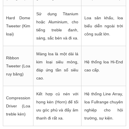
Sử dụng Titanium
Hard Dome
Loa sân khấu, loa
hoặc Aluminium, cho
Tweeter (Kim
biểu diễn ngoài trời
tiếng treble đanh,
loại)
công suất lớn.
sáng, sắc bén và đi xa.
Màng loa là một dải lá
Ribbon
kim loại siêu mỏng,
Hệ thống loa Hi-End
Tweeter (Loa
đáp ứng tần số siêu
cao cấp.
ruy băng)
cao.
Kết hợp củ nén với
Hệ thống Line Array,
Compression
họng kèn (Horn) để tối
loa Fullrange chuyên
Driver (Loa
ưu góc phủ và đẩy âm
nghiệp cho hội
treble kèn)
thanh đi rất xa.
trường, sự kiện.