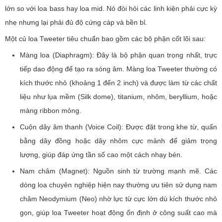
lớn so với loa bass hay loa mid. Nó đòi hỏi các linh kiện phải cực kỳ
nhẹ nhưng lại phải đủ độ cứng cáp và bền bỉ.
Một củ loa Tweeter tiêu chuẩn bao gồm các bộ phận cốt lõi sau:
Màng loa (Diaphragm): Đây là bộ phận quan trọng nhất, trực
tiếp dao động để tạo ra sóng âm. Màng loa Tweeter thường có
kích thước nhỏ (khoảng 1 đến 2 inch) và được làm từ các chất
liệu như lụa mềm (Silk dome), titanium, nhôm, beryllium, hoặc
màng ribbon mỏng.
Cuộn dây âm thanh (Voice Coil): Được đặt trong khe từ, quấn
bằng dây đồng hoặc dây nhôm cực mảnh để giảm trọng
lượng, giúp đáp ứng tần số cao một cách nhạy bén.
Nam châm (Magnet): Nguồn sinh từ trường mạnh mẽ. Các
dòng loa chuyên nghiệp hiện nay thường ưu tiên sử dụng nam
châm Neodymium (Neo) nhờ lực từ cực lớn dù kích thước nhỏ
gọn, giúp loa Tweeter hoạt động ổn định ở công suất cao mà