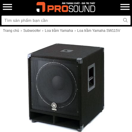
Trang chủ
Subwoofer
Loa trầm Yamaha
Loa trầm Yamaha SW115V