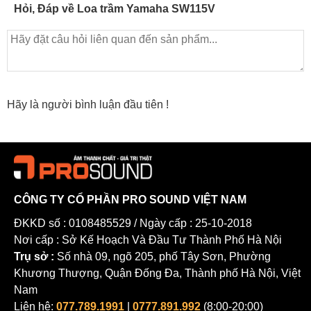
Hỏi, Đáp về Loa trầm Yamaha SW115V
Hãy là người bình luận đầu tiên !
CÔNG TY CỔ PHẦN PRO SOUND VIỆT NAM
ĐKKD số : 0108485529 / Ngày cấp : 25-10-2018
Nơi cấp : Sở Kế Hoạch Và Đầu Tư Thành Phố Hà Nội
Trụ sở :
Số nhà 09, ngõ 205, phố Tây Sơn, Phường
Khương Thượng, Quận Đống Đa, Thành phố Hà Nội, Việt
Nam
Liên hệ:
077.789.1991
|
0777.891.992
(8:00-20:00)