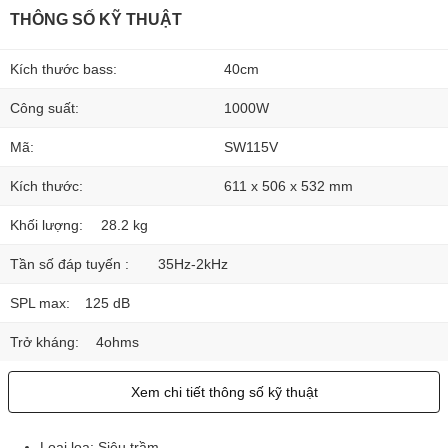
THÔNG SỐ KỸ THUẬT
Kích thước bass:
40cm
Công suất:
1000W
Mã:
SW115V
Kích thước:
611 x 506 x 532 mm
Khối lượng:
28.2 kg
Tần số đáp tuyến :
35Hz-2kHz
SPL max:
125 dB
Trở kháng:
4ohms
Xem chi tiết thông số kỹ thuật
Loại loa: Siêu trầm