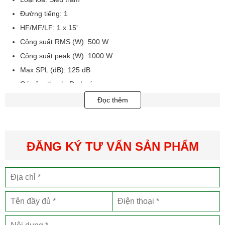
Đường tiếng: 1
HF/MF/LF: 1 x 15'
Công suất RMS (W): 500 W
Công suất peak (W): 1000 W
Max SPL (dB): 125 dB
Góc âm thanh: Đa hướng
Dãy tần hoạt động: 35Hz-2kHz
Đọc thêm
Trở kháng: 4ohms
Kích thước (HxWxD): 611 x 506 x 532 mm
Trọng lượng: 28.2 kg
ĐĂNG KÝ TƯ VẤN SẢN PHẨM
Nguồn gốc: Nhật