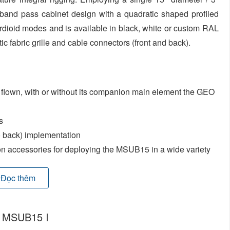
 band pass cabinet design with a quadratic shaped profiled
dioid modes and is available in black, white or custom RAL
ic fabric grille and cable connectors (front and back).
 flown, with or without its companion main element the GEO
s
 to back) implementation
on accessories for deploying the MSUB15 in a wide variety
ille and cable connectors
Đọc thêm
o MSUB15 I