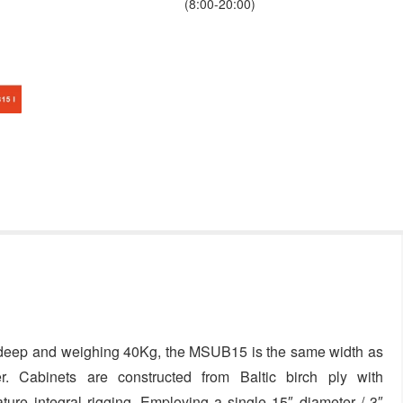
(8:00-20:00)
ep and weighing 40Kg, the MSUB15 is the same width as
Cabinets are constructed from Baltic birch ply with
ure integral rigging. Employing a single 15″ diameter / 3″