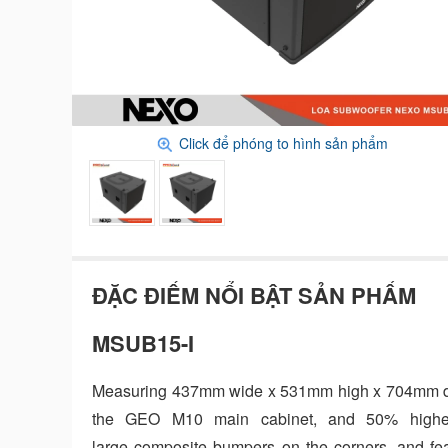
Click để phóng to hình sản phẩm
ĐẶC ĐIỂM NỔI BẬT SẢN PHẨM
MSUB15-I
Measuring 437mm wide x 531mm high x 704mm de
the GEO M10 main cabinet, and 50% higher. 
large composite bumpers on the corners, and feat