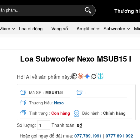
Thương hi
Mixer
Loa di động
Vang số
Amplifier
Subwoofer
Mi
Loa Subwoofer Nexo MSUB15 I
Hỏi AI về sản phẩm này:
Mã SP :
MSUB15I
:
Thương hiệu:
Nexo
Tình trạng :
Còn hàng
Bảo hành :
Chính hãng
Số lượng:
Thanh toán:
0₫
Hoặc gọi ngay để đặt mua:
077.789.1991
|
0777 891 992