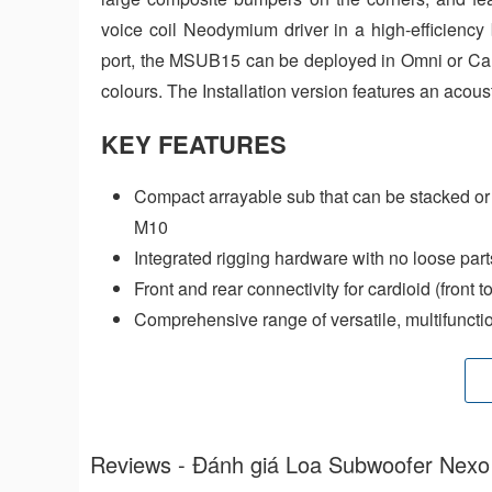
voice coil Neodymium driver in a high-efficiency
port, the MSUB15 can be deployed in Omni or Car
colours. The Installation version features an acoust
KEY FEATURES
Compact arrayable sub that can be stacked or
M10
Integrated rigging hardware with no loose part
Front and rear connectivity for cardioid (front
Comprehensive range of versatile, multifuncti
of applications
Installation version features acoustic fabric gr
Reviews - Đánh giá Loa Subwoofer Nex