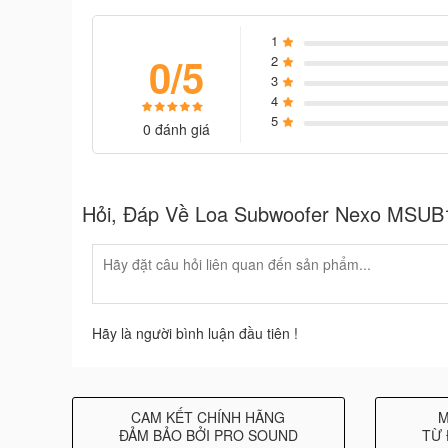
1
0/5
2
3
4
5
0 đánh giá
Hỏi, Đáp Về Loa Subwoofer Nexo MSUB1
Hãy là người bình luận đầu tiên !
CAM KẾT CHÍNH HÃNG
M
ĐẢM BẢO BỞI PRO SOUND
TỪ 