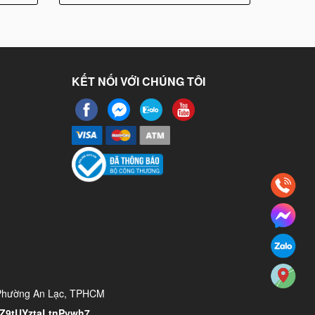
KẾT NỐI VỚI CHÚNG TÔI
 Phường An Lạc, TPHCM
/YZ9tUYztaLtnPvwh7