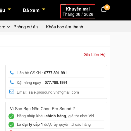
0
Khuyến mại
ệu
Đã xem
Tháng 08 / 2026
cro
Phòng dự án
Khóa học âm thanh
Giá Liên Hệ
Liên hệ CSKH :
0777 891 991
Đặt hàng ngay :
077.789.1991
Email: sale.prosound.vn@gmail.com
Vì Sao Bạn Nên Chọn Pro Sound ?
Hàng nhập khẩu
chính hãng
, giá tốt nhất VN
Là
đại lý cấp 1
được ủy quyền từ các hãng