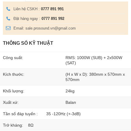
Liên hệ CSKH :
0777 891 991
Đặt hàng ngay :
0777 891 992
Email: sale.prosound.vn@gmail.com
THÔNG SỐ KỸ THUẬT
Công suất:
RMS: 1000W (SUB) + 2x500W
(SAT)
Kích thước:
(H x W x D): 380mm x 570mm x
570mm
Khối lượng:
24kg
Xuất xứ:
Balan
Tần số đáp tuyến :
35 -120Hz (+-3dB)
Trở kháng:
8Ω