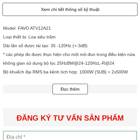
Xem chi tiết thông số kỹ thuật
Model: FAVO ATV12A21
Loại thiết bị: Loa siêu trầm
Dải tần số được tái tạo: 35 -120Hz (+-3dB)
* các phép đo được thực hiện cho một mô-đun trong điều kiện nửa
không gian sử dụng bộ lọc 25HzBW@24-120HzL-R@24
Bộ khuếch đại RMS ba kênh tích hợp: 1000W (SUB) + 2x500W
(SAT)
Đọc thêm
Tính định hướng: Đa hướng hoặc cardioid. Phụ thuộc vào số lượng
mô-đun trong bộ ***
Loa: loa trầm 12", cuộn dây âm thanh 3", nam châm neodymium
Trở kháng: 8Ω
ĐĂNG KÝ TƯ VẤN SẢN PHẨM
Đầu nối: 2x Neutrik NL4MP
Kích thước (H x W x D): 380mm x 570mm x 570mm