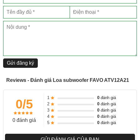
Cân nặng: 24kg
Gửi đăng ký
Reviews - Đánh giá Loa subwoofer FAVO ATV12A21
1
0
đánh giá
0/5
2
0
đánh giá
3
0
đánh giá
4
0
đánh giá
0 đánh giá
5
0
đánh giá
GỬI ĐÁNH GIÁ CỦA BẠN