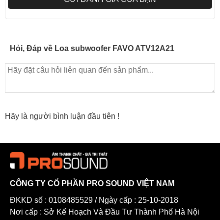
Hỏi, Đáp về Loa subwoofer FAVO ATV12A21
Hãy là người bình luận đầu tiên !
CÔNG TY CỔ PHẦN PRO SOUND VIỆT NAM
ĐKKD số : 0108485529 / Ngày cấp : 25-10-2018
Nơi cấp : Sở Kế Hoạch Và Đầu Tư Thành Phố Hà Nội