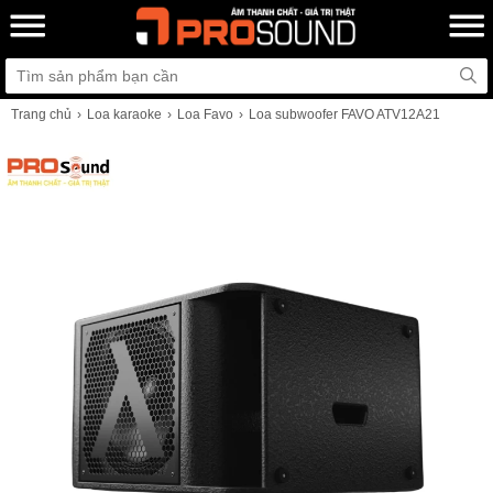
Trang chủ
Loa karaoke
Loa Favo
Loa subwoofer FAVO ATV12A21