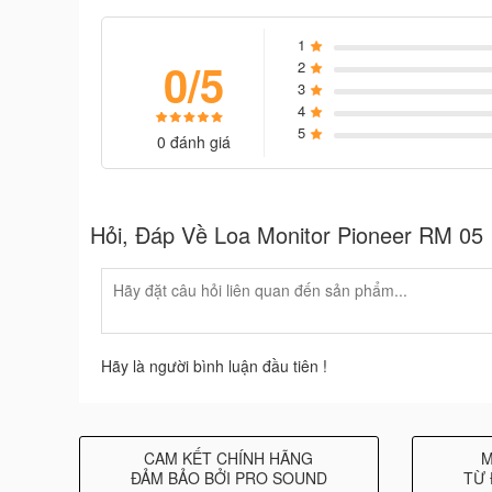
RM-05 được ứng dụng công nghệ pro-audio hệ thố
khoảng cách rõ ràng trên các tần số. Giúp ngườ
1
Pioneer RM-05 còn được trang bị một trình điều k
0/5
2
3
Người dùng chỉ cần đặt tweeter và loa trầm vào 1 
4
nên trong và rõ ràng hơn.
5
0 đánh giá
Hỏi, Đáp Về Loa Monitor Pioneer RM 05
Hãy là người bình luận đầu tiên !
CAM KẾT CHÍNH HÃNG
M
ĐẢM BẢO BỞI PRO SOUND
TỪ 