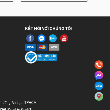
KẾT NỐI VỚI CHÚNG TÔI
 Phường An Lạc, TPHCM
/YZ9tUYztaLtnPvwh7