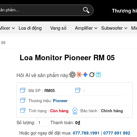
Thương hi
Mixer
Loa di động
Vang số
Amplifier
Subwoofer
Mi
 05
Loa Monitor Pioneer RM 05
Hỏi AI về sản phẩm này:
Mã SP :
RM05
:
Thương hiệu:
Pioneer
Tình trạng :
Còn hàng
Bảo hành :
Chính hãng
Số lượng:
Thanh toán:
0₫
Hoặc gọi ngay để đặt mua:
077.789.1991
|
0777 891 992