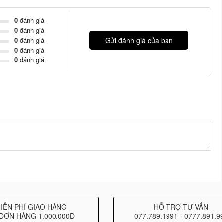
ng truyền tải tín hiệu SPL cao và âm thanh trung tính với
i dùng dễ dàng theo dõi các âm thanh có độ phân giải cao.
0
đánh giá
hiển HD 5-inch đồng trục cung cấp giám sát nguồn chính xác.
0
đánh giá
0
đánh giá
Gửi đánh giá của bạn
trục, điều này sẽ giúp tăng độ cao đáng kể của âm thanh trở
0
đánh giá
0
đánh giá
IỄN PHÍ GIAO HÀNG
HỖ TRỢ TƯ VẤN
ĐƠN HÀNG 1.000.000Đ
077.789.1991 - 0777.891.9