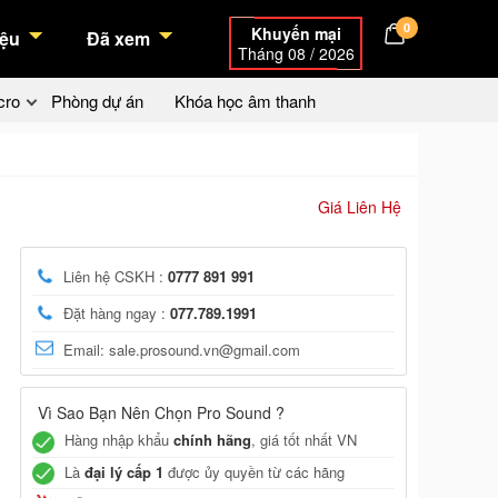
0
Khuyến mại
ệu
Đã xem
Tháng 08 / 2026
cro
Phòng dự án
Khóa học âm thanh
Giá Liên Hệ
Liên hệ CSKH :
0777 891 991
Đặt hàng ngay :
077.789.1991
Email: sale.prosound.vn@gmail.com
Vì Sao Bạn Nên Chọn Pro Sound ?
Hàng nhập khẩu
chính hãng
, giá tốt nhất VN
Là
đại lý cấp 1
được ủy quyền từ các hãng