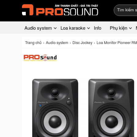
Audio system
Loa karaoke
Info
Phụ kiện
Trang chủ
Audio system
Disc Jockey
Loa Monitor Pioneer RM