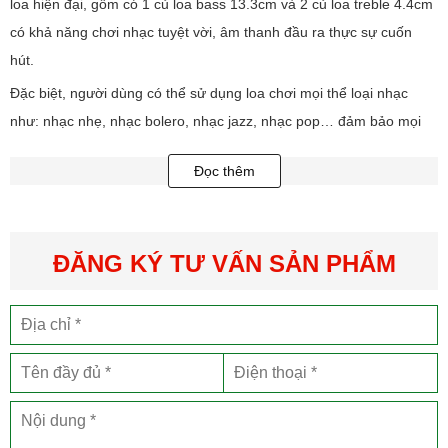
loa hiện đại, gồm có 1 củ loa bass 13.3cm và 2 củ loa treble 4.4cm
có khả năng chơi nhạc tuyệt vời, âm thanh đầu ra thực sự cuốn
hút.
Đặc biệt, người dùng có thể sử dụng loa chơi mọi thể loại nhạc
như: nhạc nhẹ, nhạc bolero, nhạc jazz, nhạc pop… đảm bảo mọi
cuộc vui luôn sôi động, cuốn hút tất cả mọi người.
Đọc thêm
Thiết kế của loa JBL PartyBox On The Go
Loa PartyBox OnThe Go là chiếc loa di động biểu diễn JBL ấn
tượng với kích thước (W x H x D): 489 x 244.5 x 224mm cùng trọng
ĐĂNG KÝ TƯ VẤN SẢN PHẨM
lượng 7.5kg.
Phía trên loa JBL PartyBox OnThe Go là hệ thống bảng điều khiển
với các nút bấm chống thấm nước, Mặt sau loa là hệ thống các
cổng kết nối được bảo vệ hoàn hảo bằng một nắp cao su chống
thấm nước hoàn hảo có thể mở ra dễ dàng.
Phía dưới mẫu loa JBL PartyBox OTG này là 4 chân cao su được