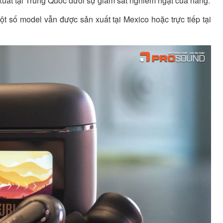
uất tại Trung Quốc dưới sự giám sát nghiêm ngặt của hãng.
ột số model vẫn được sản xuất tại Mexico hoặc trực tiếp tại