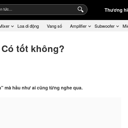
Thương hi
Mixer
Loa di động
Vang số
Amplifier
Subwoofer
Mi
 Có tốt không?
ân" mà hầu như ai cũng từng nghe qua.