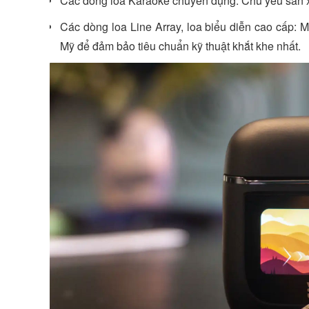
Các dòng loa Karaoke chuyên dụng: Chủ yếu sản x
Các dòng loa Line Array, loa biểu diễn cao cấp: M
Mỹ để đảm bảo tiêu chuẩn kỹ thuật khắt khe nhất.