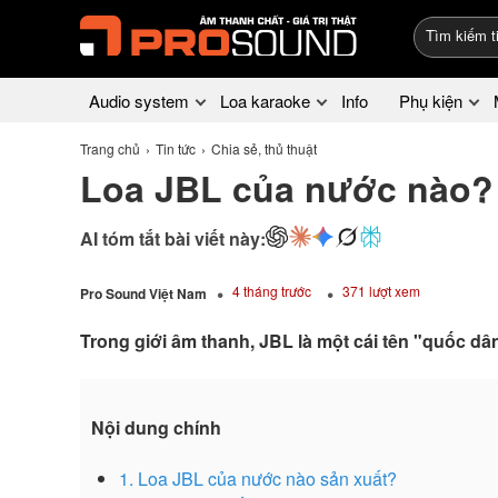
Audio system
Loa karaoke
Info
Phụ kiện
Trang chủ
Tin tức
Chia sẻ, thủ thuật
Loa JBL của nước nào?
AI tóm tắt bài viết này:
4 tháng trước
371 lượt xem
Pro Sound Việt Nam
Trong giới âm thanh, JBL là một cái tên "quốc d
Nội dung chính
1. Loa JBL của nước nào sản xuất?