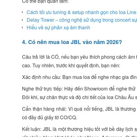
Có thể bạn quan tâm:
Cách tối ưu tuning & setup nhanh gọn cho loa Line
Delay Tower – công nghệ sử dụng trong concert sự 
Hiểu về sự phản xạ âm thanh
4. Có nên mua loa JBL vào năm 2026?
Câu trả lời là CÓ, nếu bạn yêu thích phong cách â
cao. Tuy nhiên, trước khi quyết định, bạn nên:
Xác định nhu cầu: Bạn mua loa để nghe nhạc gia đìn
Nghe thử trực tiếp: Hãy đến Showroom để nghe thử
Đôi khi, sự chân thực và độ chi tiết của loa Châu Âu 
Cẩn thận hàng nhái: Vì quá nổi tiếng, JBL là thương h
có đầy đủ giấy tờ CO/CQ.
Kết luận: JBL là một thương hiệu tốt với bề dày lịch