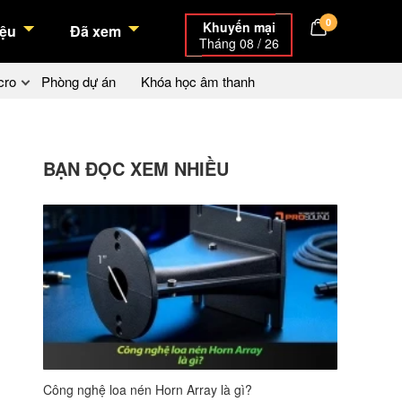
0
Khuyến mại
ệu
Đã xem
Tháng 08 / 26
cro
Phòng dự án
Khóa học âm thanh
BẠN ĐỌC XEM NHIỀU
Công nghệ loa nén Horn Array là gì?