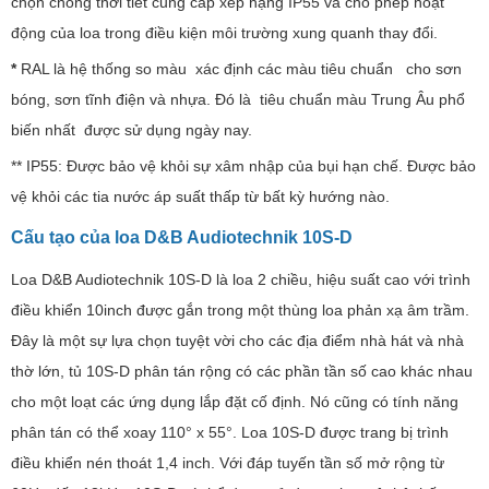
chọn chống thời tiết cung cấp xếp hạng IP55 và cho phép hoạt
động của loa trong điều kiện môi trường xung quanh thay đổi.
*
RAL là hệ thống so màu xác định các màu tiêu chuẩn cho sơn
bóng, sơn tĩnh điện và nhựa. Đó là tiêu chuẩn màu Trung Âu phổ
biến nhất được sử dụng ngày nay.
** IP55: Được bảo vệ khỏi sự xâm nhập của bụi hạn chế. Được bảo
vệ khỏi các tia nước áp suất thấp từ bất kỳ hướng nào.
Cấu tạo của loa
D&B Audiotechnik 10S-D
Loa D&B Audiotechnik 10S-D là loa 2 chiều, hiệu suất cao với trình
điều khiển 10inch được gắn trong một thùng loa phản xạ âm trầm.
Đây là một sự lựa chọn tuyệt vời cho các địa điểm nhà hát và nhà
thờ lớn, tủ 10S-D phân tán rộng có các phần tần số cao khác nhau
cho một loạt các ứng dụng lắp đặt cố định. Nó cũng có tính năng
phân tán có thể xoay 110° x 55°. Loa 10S-D được trang bị trình
điều khiển nén thoát 1,4 inch. Với đáp tuyến tần số mở rộng từ