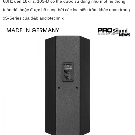
60Hz đến 18kHz, 10S-D có thể được sử dụng như một hệ thống
toàn dải hoặc được bổ sung bởi các loa siêu trầm khác nhau trong
xS-Series của d&b audiotechnik