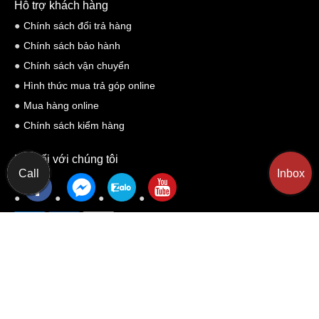
Hỗ trợ khách hàng
Chính sách đổi trả hàng
Chính sách bảo hành
Chính sách vận chuyển
Hình thức mua trả góp online
Mua hàng online
Chính sách kiểm hàng
Kết nối với chúng tôi
Call
Inbox
Yêu cầu Hỗ trợ
MIỀN BẮC : Biệt thự M01-L03, Khu A - Khu đô thị mới
Dương Nội, phường Dương Nội, Thành phố Hà Nội
📍 MAP :
https://maps.app.goo.gl/FyF7ZkiVDrokcDyi7
MIỀN NAM : Số 409 Trần Văn Giàu, Phường Bình Trị Đông
B, Quận Bình Tân, TPHCM
📍 MAP :
https://maps.app.goo.gl/YZ9tUYztaLtnPvwh7