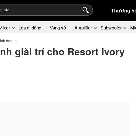
Thương hi
Mixer
Loa di động
Vang số
Amplifier
Subwoofer
Mi
kinh doanh
h giải trí cho Resort Ivory
.