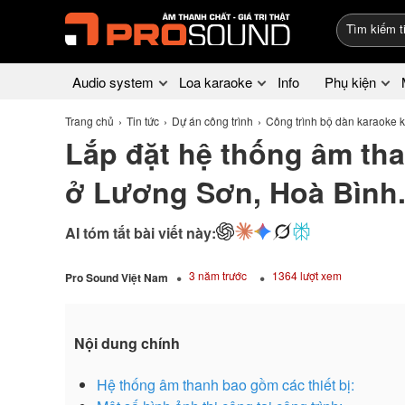
Audio system
Loa karaoke
Info
Phụ kiện
Trang chủ
Tin tức
Dự án công trình
Công trình bộ dàn karaoke 
Lắp đặt hệ thống âm than
ở Lương Sơn, Hoà Bình
AI tóm tắt bài viết này:
3 năm trước
1364 lượt xem
Pro Sound Việt Nam
Nội dung chính
Hệ thống âm thanh bao gồm các thiết bị: