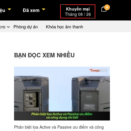
0
Khuyến mại
ệu
Đã xem
Tháng 08 / 26
cro
Phòng dự án
Khóa học âm thanh
BẠN ĐỌC XEM NHIỀU
Phân biệt loa Active và Passive ưu điểm và công