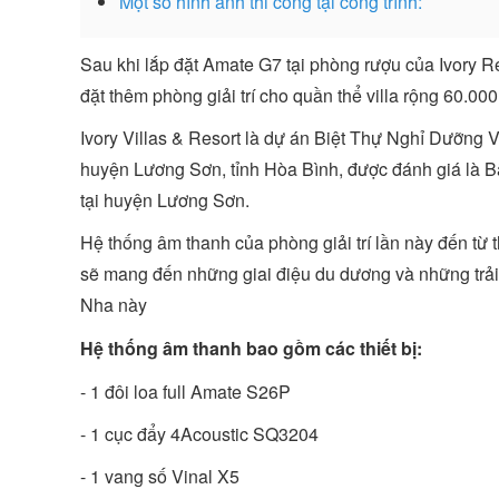
Một số hình ảnh thi công tại công trình:
Sau khi lắp đặt Amate G7 tại phòng rượu của Ivory Re
đặt thêm phòng giải trí cho quần thể villa rộng 60.00
Ivory Villas & Resort là dự án Biệt Thự Nghỉ Dưỡng
huyện Lương Sơn, tỉnh Hòa Bình, được đánh giá là Bấ
tại huyện Lương Sơn.
Hệ thống âm thanh của phòng giải trí lần này đến t
sẽ mang đến những giai điệu du dương và những trải
Nha này
Hệ thống âm thanh bao gồm các thiết bị:
- 1 đôi loa full Amate S26P
- 1 cục đẩy 4Acoustic SQ3204
- 1 vang số Vinal X5