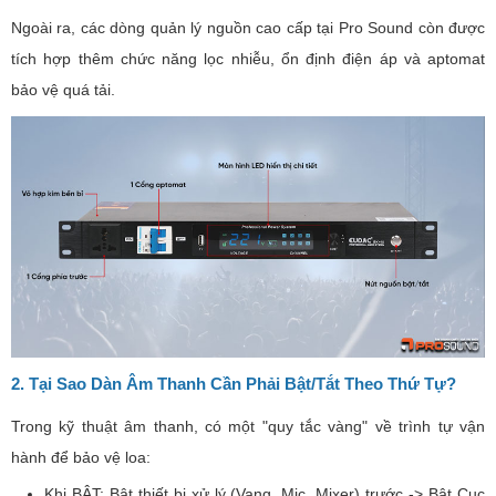
Ngoài ra, các dòng quản lý nguồn cao cấp tại Pro Sound còn được
tích hợp thêm chức năng lọc nhiễu, ổn định điện áp và aptomat
bảo vệ quá tải.
2. Tại Sao Dàn Âm Thanh Cần Phải Bật/Tắt Theo Thứ Tự?
Trong kỹ thuật âm thanh, có một "quy tắc vàng" về trình tự vận
hành để bảo vệ loa:
Khi BẬT: Bật thiết bị xử lý (Vang, Mic, Mixer) trước -> Bật Cục