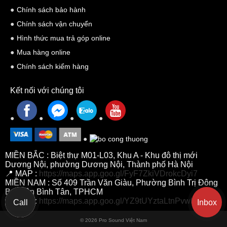
Chính sách bảo hành
Chính sách vận chuyển
Hình thức mua trả góp online
Mua hàng online
Chính sách kiểm hàng
Kết nối với chúng tôi
MIỀN BẮC : Biệt thự M01-L03, Khu A - Khu đô thị mới
Dương Nội, phường Dương Nội, Thành phố Hà Nội
📍 MAP :
https://maps.app.goo.gl/FyF7ZkiVDrokcDyi7
MIỀN NAM : Số 409 Trần Văn Giàu, Phường Bình Trị Đông
B, Quận Bình Tân, TPHCM
📍 MAP :
https://maps.app.goo.gl/YZ9tUYztaLtnPvwh7
Call
Inbox
© 2026 Pro Sound Việt Nam