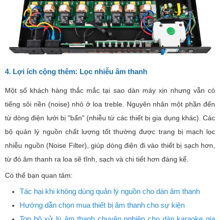
4. Lợi ích cộng thêm: Lọc nhiễu âm thanh
Một số khách hàng thắc mắc tại sao dàn máy xịn nhưng vẫn có
tiếng sôi nền (noise) nhỏ ở loa treble. Nguyên nhân một phần đến
từ dòng điện lưới bị "bẩn" (nhiễu từ các thiết bị gia dụng khác). Các
bộ quản lý nguồn chất lượng tốt thường được trang bị mạch lọc
nhiễu nguồn (Noise Filter), giúp dòng điện đi vào thiết bị sạch hơn,
từ đó âm thanh ra loa sẽ tĩnh, sạch và chi tiết hơn đáng kể.
Có thể bạn quan tâm:
Tác hại khi không dùng quản lý nguồn cho dàn âm thanh
Hướng dẫn chọn mua thiết bị âm thanh cho sự kiện
Top bộ xử lý âm thanh chuyên nghiệp cho dàn karaoke gia