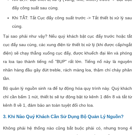
đẩy công suất sau cùng.
Khi TẮT: Tắt Cục đẩy công suất trước -> Tắt thiết bị xử lý sau
cùng.
Tại sao phải như vậy? Nếu quý khách bật cục đẩy trước hoặc tắt
cục đẩy sau cùng, các xung điện từ thiết bị xử lý (khi được cấp/ngắt
điện) sẽ chạy thẳng xuống cục đẩy, được khuếch đại lên và phóng
ra loa tạo thành tiếng nổ "BỤP" rất lớn. Tiếng nổ này là nguyên
nhân hàng đầu gây đứt treble, rách màng loa, thậm chí cháy phân
tần.
Bộ quản lý nguồn sinh ra để tự động hóa quy trình này. Quý khách
chỉ cần bấm 1 nút, thiết bị sẽ tự động bật từ kênh 1 đến 8 và tắt từ
kênh 8 về 1, đảm bảo an toàn tuyệt đối cho loa.
3. Khi Nào Quý Khách Cần Sử Dụng Bộ Quản Lý Nguồn?
Không phải hệ thống nào cũng bắt buộc phải có, nhưng trong 4