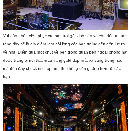
Với dàn nhân viên phục vụ toàn trai gái xinh sắn và chu đáo an tâm
rằng đây sẽ là địa điểm làm hài lòng các bạn từ lúc đến đến lúc ra
về nha. Điểm qua một chút về bên trong quán bên ngoài phòng hát
được trang bị nội thất màu vàng gold đẹp mắt và sang trọng nếu
mà đến đây check in chụp ảnh thì không còn gì đẹp hơn rồi các
bạn.