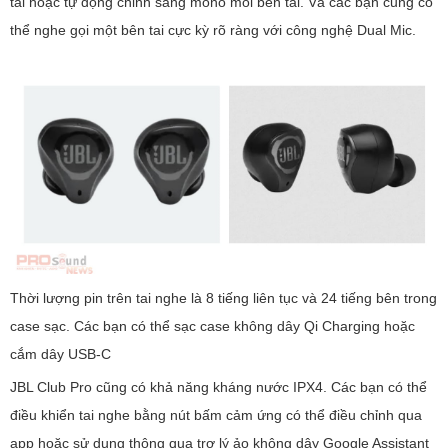
tai hoặc tự động chỉnh sang mono mỗi bên tai. Và các bạn cũng có
thể nghe gọi một bên tai cực kỳ rõ ràng với công nghệ Dual Mic.
Thời lượng pin trên tai nghe là 8 tiếng liên tục và 24 tiếng bên trong
case sạc. Các bạn có thể sạc case không dây Qi Charging hoặc
cắm dây USB-C
JBL Club Pro cũng có khả năng kháng nước IPX4. Các bạn có thể
điều khiển tai nghe bằng nút bấm cảm ứng có thể điều chỉnh qua
app hoặc sử dụng thông qua trợ lý ảo không dây Google Assistant