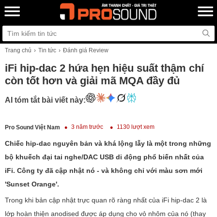
Trang chủ
Tin tức
Đánh giá Review
iFi hip-dac 2 hứa hẹn hiệu suất thậm chí
còn tốt hơn và giải mã MQA đầy đủ
AI tóm tắt bài viết này:
3 năm trước
1130 lượt xem
Pro Sound Việt Nam
Chiếc hip-dac nguyên bản và khá lộng lẫy là một trong những
bộ khuếch đại tai nghe/DAC USB di động phổ biến nhất của
iFi. Công ty đã cập nhật nó - và không chỉ với màu sơn mới
'Sunset Orange'.
Trong khi bản cập nhật trực quan rõ ràng nhất của iFi hip-dac 2 là
lớp hoàn thiện anodised được áp dụng cho vỏ nhôm của nó (thay