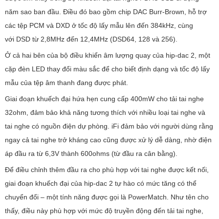
năm sao ban đầu. Điều đó bao gồm chip DAC Burr-Brown, hỗ trợ
các tệp PCM và DXD ở tốc độ lấy mẫu lên đến 384kHz, cùng
với DSD từ 2,8MHz đến 12,4MHz (DSD64, 128 và 256).
Ở cả hai bên của bộ điều khiển âm lượng quay của hip-dac 2, một
cặp đèn LED thay đổi màu sắc để cho biết định dạng và tốc độ lấy
mẫu của tệp âm thanh đang được phát.
Giai đoạn khuếch đại hứa hẹn cung cấp 400mW cho tải tai nghe
32ohm, đảm bảo khả năng tương thích với nhiều loại tai nghe và
tai nghe có nguồn điện dự phòng. iFi đảm bảo với người dùng rằng
ngay cả tai nghe trở kháng cao cũng được xử lý dễ dàng, nhờ điện
áp đầu ra từ 6,3V thành 600ohms (từ đầu ra cân bằng).
Để điều chỉnh thêm đầu ra cho phù hợp với tai nghe được kết nối,
giai đoạn khuếch đại của hip-dac 2 tự hào có mức tăng có thể
chuyển đổi – một tính năng được gọi là PowerMatch. Như tên cho
thấy, điều này phù hợp với mức độ truyền động đến tải tai nghe,