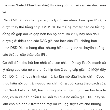
thế màu ‘Petrol Blue’ ban đầu) thì cũng có một số cải tiến dưới mui
xe.
Chip XMOS 8 lõi của hip-dac, xử lý dữ liệu nhận được qua USB, đã
được thay thế bằng chip XMOS 16 lõi thế hệ mới tự hào có tốc độ
đồng hồ gấp đôi và gấp bốn lần bộ nhớ. Bộ xử lý này ban đầu
được giới thiệu cho các DAC giá cao hơn của iFi , chẳng hạn
như iDSD Diablo hàng đầu, nhưng hiện đang được chuyển xuống
các thiết bị cấp thấp của iFi .
Có thể điểm thu hút lớn nhất của con chip mới này là sức mạnh xử
lý nâng cao của nó cho phép hip-dac 2 cung cấp giải mã MQA đầy
đủ . Để làm rõ: quy trình giải mã ‘ba lần mở đầu’ hoàn chỉnh được
thực hiện nội bộ, trái ngược với chỉ mở ra cuối cùng theo cách của
một ‘trình kết xuất’ MQA – phương pháp được thực hiện bởi hip-dac
gốc, chưa kể đến nhiều DAC đối thủ của nó điểm giá. Điều này sẽ
làm cho hip-dac 2 trở thành một lời kêu gọi tuyệt vời cho những