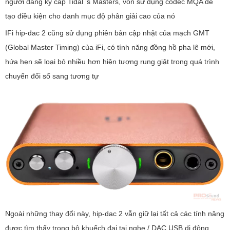
người đăng ký cấp Tidal ’s Masters, vốn sử dụng codec MQA để
tạo điều kiện cho danh mục độ phân giải cao của nó
IFi hip-dac 2 cũng sử dụng phiên bản cập nhật của mạch GMT
(Global Master Timing) của iFi, có tính năng đồng hồ pha lê mới,
hứa hẹn sẽ loại bỏ nhiều hơn hiện tượng rung giật trong quá trình
chuyển đổi số sang tương tự
Ngoài những thay đổi này, hip-dac 2 vẫn giữ lại tất cả các tính năng
được tìm thấy trong bộ khuếch đại tai nghe / DAC USB di động