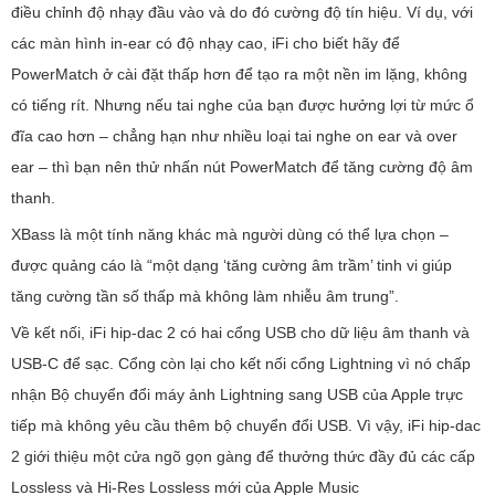
điều chỉnh độ nhạy đầu vào và do đó cường độ tín hiệu. Ví dụ, với
các màn hình in-ear có độ nhạy cao, iFi cho biết hãy để
PowerMatch ở cài đặt thấp hơn để tạo ra một nền im lặng, không
có tiếng rít. Nhưng nếu tai nghe của bạn được hưởng lợi từ mức ổ
đĩa cao hơn – chẳng hạn như nhiều loại tai nghe on ear và over
ear – thì bạn nên thử nhấn nút PowerMatch để tăng cường độ âm
thanh.
XBass là một tính năng khác mà người dùng có thể lựa chọn –
được quảng cáo là “một dạng ‘tăng cường âm trầm’ tinh vi giúp
tăng cường tần số thấp mà không làm nhiễu âm trung”.
Về kết nối, iFi hip-dac 2 có hai cổng USB cho dữ liệu âm thanh và
USB-C để sạc. Cổng còn lại cho kết nối cổng Lightning vì nó chấp
nhận Bộ chuyển đổi máy ảnh Lightning sang USB của Apple trực
tiếp mà không yêu cầu thêm bộ chuyển đổi USB. Vì vậy, iFi hip-dac
2 giới thiệu một cửa ngõ gọn gàng để thưởng thức đầy đủ các cấp
Lossless và Hi-Res Lossless mới của Apple Music