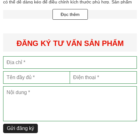
có thể dễ dàng kéo để điều chỉnh kích thước phù hợp. Sản phẩm
có thể gập gọn lại và cho vào túi đựng đi kèm, thuận tiện cho việc
Đọc thêm
cất giữ và mang theo bên mình di chuyển. Tai nghe có trở kháng
32 Ohm - SPL 114dB, dải tần từ 15Hz đến 27000Hz, dây với kích
thước 1.2m và trọng lượng 85g nhỏ gọn để bạn sử dụng dễ dàng.
ĐĂNG KÝ TƯ VẤN SẢN PHẨM
Gửi đăng ký