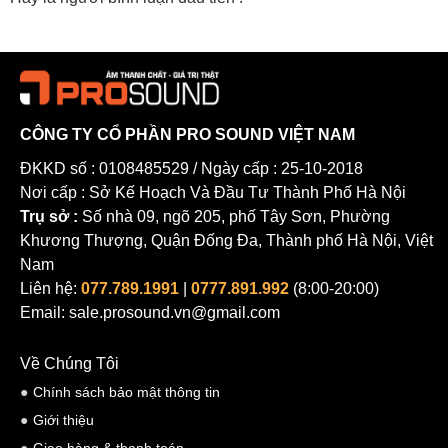
CÔNG TY CỔ PHẦN PRO SOUND VIỆT NAM
ĐKKD số : 0108485529 / Ngày cấp : 25-10-2018
Nơi cấp : Sở Kế Hoạch Và Đầu Tư Thành Phố Hà Nội
Trụ sở :
Số nhà 09, ngõ 205, phố Tây Sơn, Phường
Sản phẩm có trở kháng 32 Ohms - SPL 114dB , dải tần từ 15Hz
Khương Thượng, Quận Đống Đa, Thành phố Hà Nội, Việt
đến 27000Hz kết hợp cùng thiết kế Open, giúp âm thanh được tái
Nam
tạo tự nhiên với tiếng bass mạnh mẽ. Bạn có thể đắm chìm vào
Liên hệ:
077.789.1991
|
0777.891.992
(8:00-20:00)
Email: sale.prosound.vn@gmail.com
không gian âm nhạc và thưởng thức như đang nghe nhạc trực tiếp.
Nút điều chỉnh tiện lợi
Về Chúng Tôi
Tai nghe Sennheiser PX100II
được tích hợp micro và nút điều
Chính sách bảo mật thông tin
chỉnh với các phím âm lượng, phát nhạc/dừng nhạc, chuyển bài..
Giới thiệu
và trả lời cuộc gọi tiện lợi để bạn sử dụng mà không cần phải điều