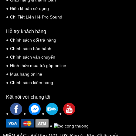
Giao hàng & thanh toán
khiển trên thiết bị ( tương thích với hệ điều hành iOS).
Điều khoản sử dụng
Chi Tiết Liên Hệ Pro Sound
Thông số kỹ thuật
- Màu sắc: Trắng, Đen
Hỗ trợ khách hàng
Chính sách đổi trả hàng
- Tần số đáp ứng: 18 - 20000 Hz
Chính sách bảo hành
- Độ ồn: 114 dB
Chính sách vận chuyển
- Trở kháng: 32 Ω
Hình thức mua trả góp online
- Độ méo:
Mua hàng online
- Jack cắm: 3.5 mm mạ vàng
Chính sách kiểm hàng
- Chiều dài dây: 1.2 m
Kết nối với chúng tôi
- Trọng lượng: 167g
MIỀN BẮC : Biệt thự M01-L03, Khu A - Khu đô thị mới