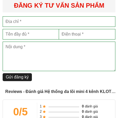
Ghi nhãn kênh rõ ràng với mã màu và khắc laser
ĐĂNG KÝ TƯ VẤN SẢN PHẨM
Dây linh hoạt dài hơn 80 cm
Đối với cáp mạng có che chắn hoàn toàn (ví dụ RC5EE)
Gửi đăng ký
Reviews - Đánh giá Hệ thống đa lõi mini 4 kênh KLOTZ CLAES-MINI04 CATLink
1
0
đánh giá
0/5
2
0
đánh giá
3
0
đánh giá