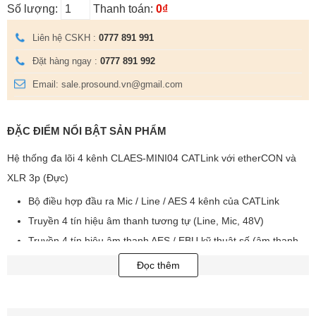
Số lượng:
Thanh toán:
0₫
Liên hệ CSKH :
0777 891 991
Đặt hàng ngay :
0777 891 992
Email: sale.prosound.vn@gmail.com
ĐẶC ĐIỂM NỔI BẬT SẢN PHẨM
Hệ thống đa lõi 4 kênh CLAES-MINI04 CATLink với etherCON và
XLR 3p (Đực)
Bộ điều hợp đầu ra Mic / Line / AES 4 kênh của CATLink
Truyền 4 tín hiệu âm thanh tương tự (Line, Mic, 48V)
Truyền 4 tín hiệu âm thanh AES / EBU kỹ thuật số (âm thanh
nổi 4x / âm thanh 8 lần)
Đọc thêm
Truyền 4 tín hiệu điều khiển kỹ thuật số (DMX, MIDI)
Khung nhôm siêu nhỏ gọn và cực kỳ chắc chắn