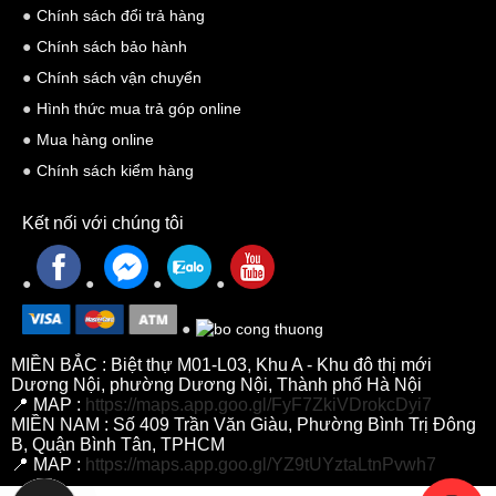
Chính sách đổi trả hàng
Chính sách bảo hành
Chính sách vận chuyển
Hình thức mua trả góp online
Mua hàng online
Chính sách kiểm hàng
Kết nối với chúng tôi
MIỀN BẮC : Biệt thự M01-L03, Khu A - Khu đô thị mới
Dương Nội, phường Dương Nội, Thành phố Hà Nội
📍 MAP :
https://maps.app.goo.gl/FyF7ZkiVDrokcDyi7
MIỀN NAM : Số 409 Trần Văn Giàu, Phường Bình Trị Đông
B, Quận Bình Tân, TPHCM
📍 MAP :
https://maps.app.goo.gl/YZ9tUYztaLtnPvwh7