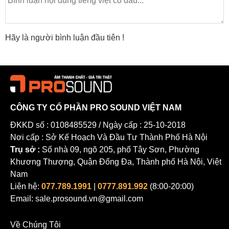
Hãy là người bình luận đầu tiên !
CÔNG TY CỔ PHẦN PRO SOUND VIỆT NAM
ĐKKD số : 0108485529 / Ngày cấp : 25-10-2018
Nơi cấp : Sở Kế Hoạch Và Đầu Tư Thành Phố Hà Nội
Trụ sở :
Số nhà 09, ngõ 205, phố Tây Sơn, Phường
Khương Thượng, Quận Đống Đa, Thành phố Hà Nội, Việt
Nam
Liên hệ:
077.789.1991
|
0777.891.992
(8:00-20:00)
Email: sale.prosound.vn@gmail.com
Về Chúng Tôi