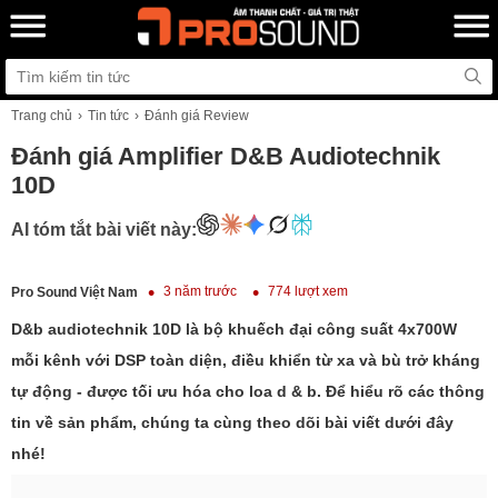
Trang chủ
Tin tức
Đánh giá Review
Đánh giá Amplifier D&B Audiotechnik
10D
AI tóm tắt bài viết này:
3 năm trước
774 lượt xem
Pro Sound Việt Nam
D&b audiotechnik 10D là bộ khuếch đại công suất 4x700W
mỗi kênh với DSP toàn diện, điều khiển từ xa và bù trở kháng
tự động - được tối ưu hóa cho loa d & b. Để hiểu rõ các thông
tin về sản phẩm, chúng ta cùng theo dõi bài viết dưới đây
nhé!