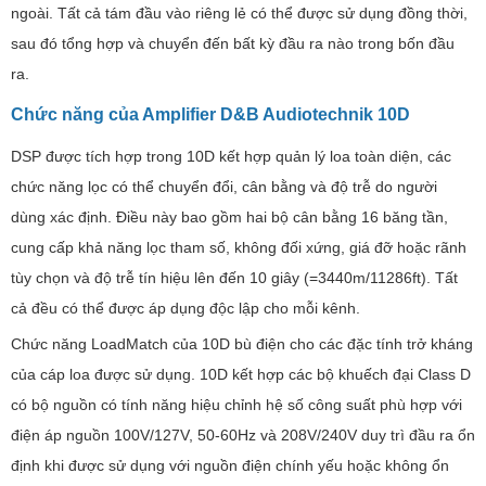
ngoài. Tất cả tám đầu vào riêng lẻ có thể được sử dụng đồng thời,
sau đó tổng hợp và chuyển đến bất kỳ đầu ra nào trong bốn đầu
ra.
Chức năng của Amplifier D&B Audiotechnik 10D
DSP được tích hợp trong 10D kết hợp quản lý loa toàn diện, các
chức năng lọc có thể chuyển đổi, cân bằng và độ trễ do người
dùng xác định. Điều này bao gồm hai bộ cân bằng 16 băng tần,
cung cấp khả năng lọc tham số, không đối xứng, giá đỡ hoặc rãnh
tùy chọn và độ trễ tín hiệu lên đến 10 giây (=3440m/11286ft). Tất
cả đều có thể được áp dụng độc lập cho mỗi kênh.
Chức năng LoadMatch của 10D bù điện cho các đặc tính trở kháng
của cáp loa được sử dụng. 10D kết hợp các bộ khuếch đại Class D
có bộ nguồn có tính năng hiệu chỉnh hệ số công suất phù hợp với
điện áp nguồn 100V/127V, 50-60Hz và 208V/240V duy trì đầu ra ổn
định khi được sử dụng với nguồn điện chính yếu hoặc không ổn