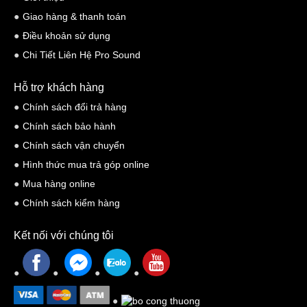
với loa karaoke thông thường.
Giao hàng & thanh toán
Điều khoản sử dụng
Chi Tiết Liên Hệ Pro Sound
Hỗ trợ khách hàng
Chính sách đổi trả hàng
Chính sách bảo hành
Chính sách vận chuyển
Hình thức mua trả góp online
Mua hàng online
Chính sách kiểm hàng
Âm thanh đầu ra tạo một cách trung thực, các bài hát được
tái tạo tuyệt vời thể hiện đầy đủ các dải tần từ âm trầm sâu
Kết nối với chúng tôi
lắng đến âm cao chói chang, giúp bạn cảm nhận được trọn
vẹn từng nốt nhạc và lời ca mượt mà.
Công suất hoạt động loa cao cấp ấn tượng: