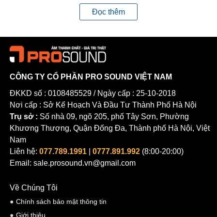
trí, mà còn là một công cụ để tạo ra những kỷ niệm vui vẻ và
Đọc thêm
đáng nhớ cùng gia đình và bạn bè. Vậy hãy cùng tìm hiểu
thêm về bộ karaoke gia đình và những điều cần biết khi
muốn lắp đặt một trong những thiết bị giải trí phổ biến nhất
của gia đình bạn.
I. Các ưu điểm nổi bật của dàn karaoke cao cấp
CÔNG TY CỔ PHẦN PRO SOUND VIỆT NAM
Là dòng sản phẩm phân khúc cao cấp đều thuộc các
ĐKKD số : 0108485529 / Ngày cấp : 25-10-2018
Nơi cấp : Sở Kế Hoạch Và Đầu Tư Thành Phố Hà Nội
thương hiệu nổi tiếng được nhập khẩu chính hãng. Vậy Loa
Trụ sở :
Số nhà 09, ngõ 205, phố Tây Sơn, Phường
karaoke gia đình dòng cao cấp sẽ có những ưu điểm nổi bật
Khương Thượng, Quận Đống Đa, Thành phố Hà Nội, Việt
nào mà được nhiều gia đình yêu thích sử dụng? Dưới đây
Nam
là các đặc điểm nổi bật.
Liên hệ:
077.789.1991
|
0777.891.992
(8:00-20:00)
Email: sale.prosound.vn@gmail.com
Chất lượng âm thanh vượt trội:
Dàn Loa karaoke gia đình cao cấp nhập khẩu được sản
Về Chúng Tôi
xuất với công nghệ tiên tiến mang đến chất lượng âm thanh
Chính sách bảo mật thông tin
tuyệt hảo, chi tiết, rõ ràng, mạnh mẽ và sống động hơn so
Giới thiệu