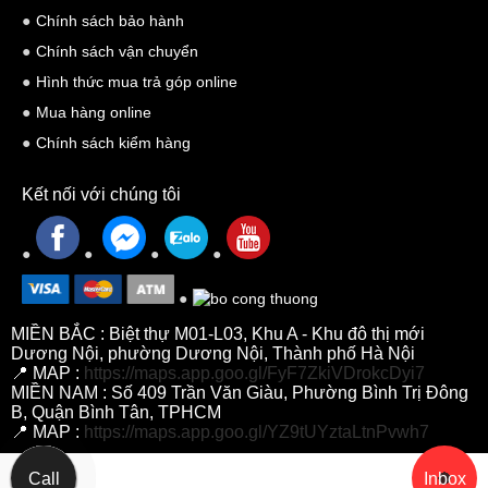
Chính sách bảo hành
Chính sách vận chuyển
Hình thức mua trả góp online
Mua hàng online
Chính sách kiểm hàng
Kết nối với chúng tôi
MIỀN BẮC : Biệt thự M01-L03, Khu A - Khu đô thị mới
Dương Nội, phường Dương Nội, Thành phố Hà Nội
📍 MAP :
https://maps.app.goo.gl/FyF7ZkiVDrokcDyi7
MIỀN NAM : Số 409 Trần Văn Giàu, Phường Bình Trị Đông
B, Quận Bình Tân, TPHCM
📍 MAP :
https://maps.app.goo.gl/YZ9tUYztaLtnPvwh7
Call
Inbox