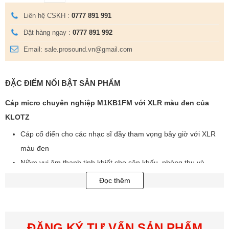
Liên hệ CSKH :
0777 891 991
Đặt hàng ngay :
0777 891 992
Email: sale.prosound.vn@gmail.com
ĐẶC ĐIỂM NỔI BẬT SẢN PHẨM
Cáp micro chuyên nghiệp M1KB1FM với XLR màu đen của
KLOTZ
Cáp cổ điển cho các nhạc sĩ đầy tham vọng bây giờ với XLR
màu đen
Niềm vui âm thanh tinh khiết cho sân khấu, phòng thu và
phòng thử
Đọc thêm
Vật liệu chất lượng hàng đầu: áo khoác PVC, khiên xoắn ốc
Cu
Mang đến một âm thanh mạnh mẽ, minh bạch và quyết đoán
ĐĂNG KÝ TƯ VẤN SẢN PHẨM