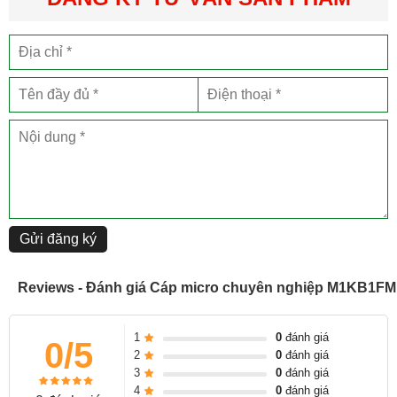
Điện dung thấp
Thiết kế lõi xoắn chất béo, can thiệp tối thiểu
Thông số kỹ thuật
manufacturer XLR
KLOTZ
XLR design
metal, black
shell/sleeve
black
pins
silver-plated
Gửi đăng ký
color
black
packaging
cable carrier
Reviews - Đánh giá Cáp micro chuyên nghiệp M1KB1FM
weight
0.15 kg
1
0
đánh giá
length
1 m
0/5
2
0
đánh giá
3
0
đánh giá
4
0
đánh giá