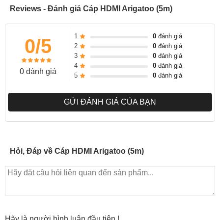
10,2Gb/s
Reviews - Đánh giá Cáp HDMI Arigatoo (5m)
Dây cáp HDMI Arigatoo 5m hỗ trợ các chuẩn âm thanh độ phân
1
0
đánh giá
giải cao lên đến 60Hz, 4K, 3D
0/5
2
0
đánh giá
Hỗ trợ các chuẩn âm thanh độ phân giải cao Dolby TrueHD vàb
3
0
đánh giá
4
0
đánh giá
DTS-HD Master Audio
0 đánh giá
5
0
đánh giá
GỬI ĐÁNH GIÁ CỦA BẠN
Hỏi, Đáp về Cáp HDMI Arigatoo (5m)
Hãy là người bình luận đầu tiên !